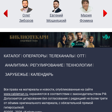
рий
Олег
Евгений
Мария
н
Зиборов
Мошняцкий
Фомина
Primary links
КАТАЛОГ
ОПЕРАТОРЫ
ТЕЛЕКАНАЛЫ
ОТТ
АНАЛИТИКА
РЕГУЛИРОВАНИЕ
ТЕХНОЛОГИИ
ЗАРУБЕЖЬЕ
КАЛЕНДАРЬ
Token Block
Все права на материалы и новости, опубликованные на сайте
www.cableman.ru
, охраняются в соответствии с законодательством РФ.
Допускается цитирование без согласования с редакцией не более трети
от объема оригинального материала, с обязательной прямой
гиперссылкой.