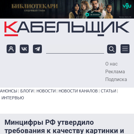
Перейти к основному содержанию
О нас
To
Реклама
Подписка
Primary links bottom
АНОНСЫ
БЛОГИ
НОВОСТИ
НОВОСТИ КАНАЛОВ
СТАТЬИ
ИНТЕРВЬЮ
Минцифры РФ утвердило
требования к качеству картинки и