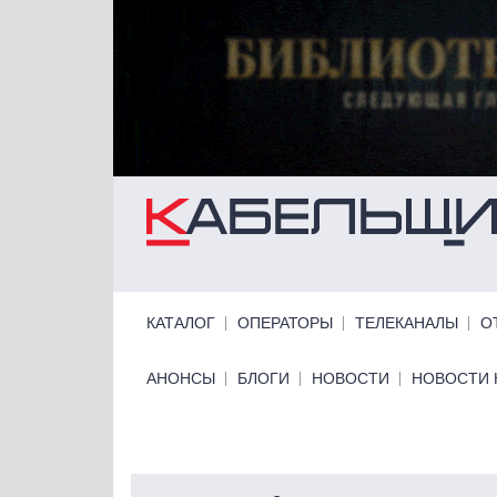
Перейти к основному содержанию
Primary links
КАТАЛОГ
ОПЕРАТОРЫ
ТЕЛЕКАНАЛЫ
О
Primary links bottom
АНОНСЫ
БЛОГИ
НОВОСТИ
НОВОСТИ 