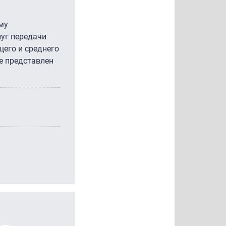
му
луг передачи
щего и среднего
е представлен