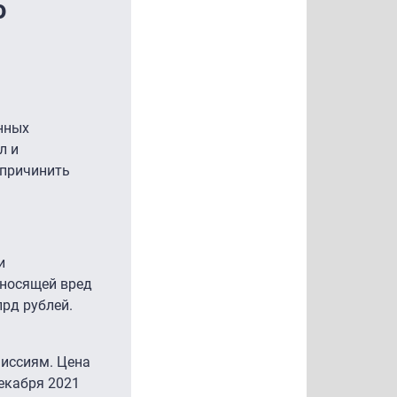
о
нных
л и
 причинить
и
аносящей вред
рд рублей.
миссиям. Цена
екабря 2021