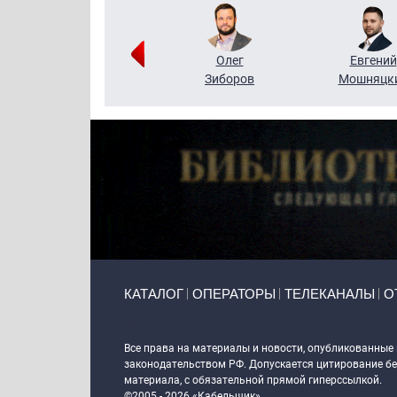
Григорий
Олег
Евгений
Кузин
Зиборов
Мошняцк
Primary links
КАТАЛОГ
ОПЕРАТОРЫ
ТЕЛЕКАНАЛЫ
О
Token Block
Все права на материалы и новости, опубликованные
законодательством РФ. Допускается цитирование без
материала, с обязательной прямой гиперссылкой.
©2005 - 2026 «Кабельщик»