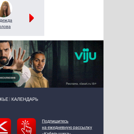
дежда
Мария
Алексей
рлова
Щербаль
Леонтьев
ЖЬЕ
КАЛЕНДАРЬ
Подпишитесь
на ежедневную рассылку
«Кабельщика»