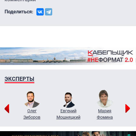
Поделиться:
ЭКСПЕРТЫ
рий
Олег
Евгений
Мария
н
Зиборов
Мошняцкий
Фомина