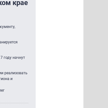
ком крае
кументу,
анируется
7 году начнут
ии реализовать
гиона и
лег