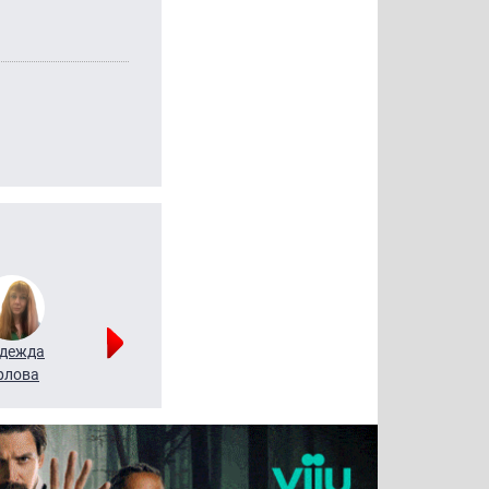
дежда
Мария
Алексей
рлова
Щербаль
Леонтьев