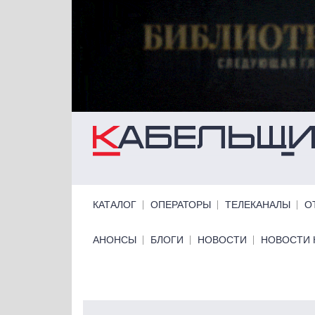
Перейти к основному содержанию
Primary links
КАТАЛОГ
ОПЕРАТОРЫ
ТЕЛЕКАНАЛЫ
О
Primary links bottom
АНОНСЫ
БЛОГИ
НОВОСТИ
НОВОСТИ 