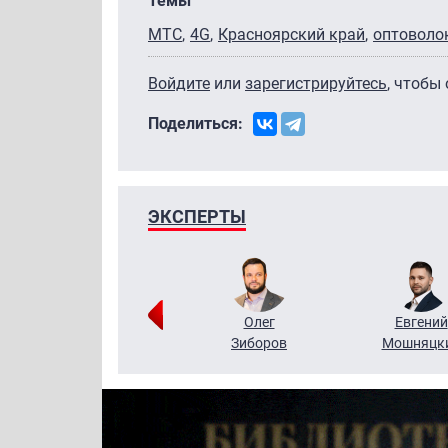
Темы
МТС
4G
Красноярский край
оптоволо
Войдите
или
зарегистрируйтесь
, чтобы
Поделиться:
ЭКСПЕРТЫ
Григорий
Олег
Евгений
Кузин
Зиборов
Мошняцк