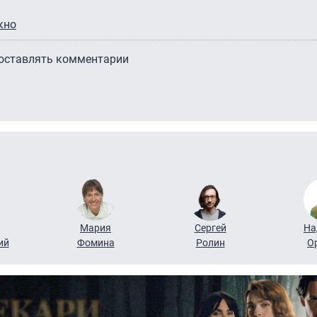
кно
 оставлять комментарии
Мария
Сергей
На
ий
Фомина
Ролин
О