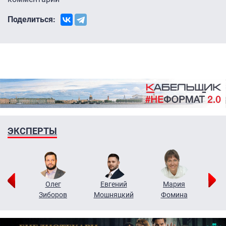
Поделиться:
ЭКСПЕРТЫ
рий
Олег
Евгений
Мария
н
Зиборов
Мошняцкий
Фомина