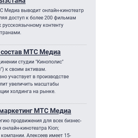
гызстана
ТС Медиа выводит онлайн-кинотеатр
ляя доступ к более 200 фильмам
к русскоязычному контенту
странами.
в состав МТС Медиа
инении студии "Кинополис"
") к своим активам.
но участвует в производстве
олит увеличить масштабы
иции холдинга на рынке.
 маркетинг МТС Медиа
гию продвижения для всех бизнес-
я онлайн-кинотеатра Kion;
компании. Алексеев имеет 15-