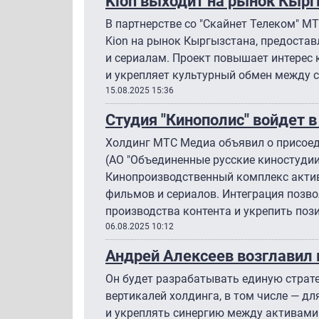
Kion выходит на рынок Кыр
В партнерстве со "Скайнет Телеком" М
Kion на рынок Кыргызстана, предостав
и сериалам. Проект повышает интерес 
и укрепляет культурный обмен между 
15.08.2025 15:36
Студия "Кинополис" войдет 
Холдинг МТС Медиа объявил о присоед
(АО "Объединенные русские киностудии
Кинопроизводственный комплекс актив
фильмов и сериалов. Интеграция позв
производства контента и укрепить поз
06.08.2025 10:12
Андрей Алексеев возглавил
Он будет разрабатывать единую страте
вертикалей холдинга, в том числе — дл
и укреплять синергию между активами 