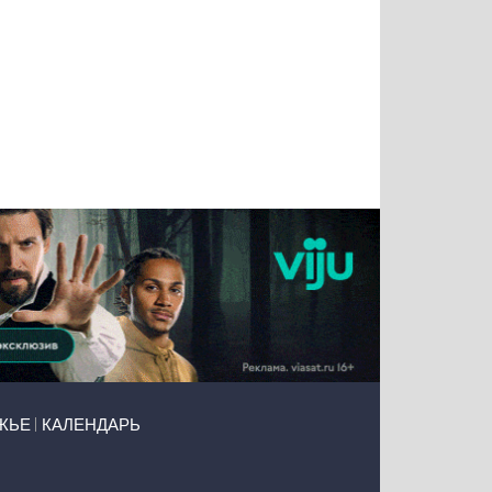
Татьяна
Тимур
Григорий
Олег
Воронова
Чудутов
Кузин
Зиборов
ЖЬЕ
КАЛЕНДАРЬ