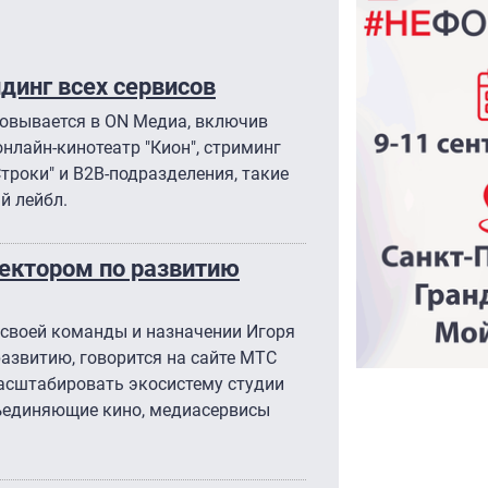
динг всех сервисов
овывается в ON Медиа, включив
нлайн-кинотеатр "Кион", стриминг
троки" и B2B-подразделения, такие
й лейбл.
ректором по развитию
и своей команды и назначении Игоря
азвитию, говорится на сайте МТС
асштабировать экосистему студии
ъединяющие кино, медиасервисы