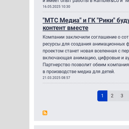
и имеет опыт работы в Rambler&Co и "
16.05.2025 10:30
"МТС Медиа" и ГК "Рики" буд
контент вместе
Компании заключили соглашение о сот
ресурсы для создания анимационных 
проектом станет новая вселенная с п
включающая анимацию, цифровые и ауд
Партнерство позволит обеим компани
в производстве медиа для детей.
21.03.2025 08:57
Н
Текущая стр
Page
Pag
1
2
3