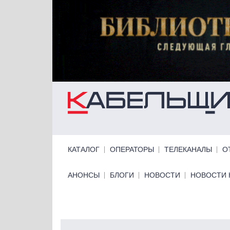
Перейти к основному содержанию
Primary links
КАТАЛОГ
ОПЕРАТОРЫ
ТЕЛЕКАНАЛЫ
О
Primary links bottom
АНОНСЫ
БЛОГИ
НОВОСТИ
НОВОСТИ 