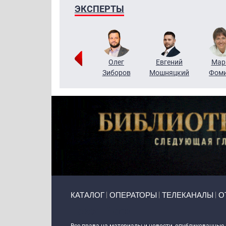
ЭКСПЕРТЫ
Тимур
Григорий
Олег
Евгений
Мар
Чудутов
Кузин
Зиборов
Мошняцкий
Фом
Primary links
КАТАЛОГ
ОПЕРАТОРЫ
ТЕЛЕКАНАЛЫ
О
Token Block