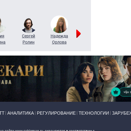
ия
Сергей
Надежда
Мария
Алексей
ина
Ролин
Орлова
Щербаль
Леонтьев
ТТ
АНАЛИТИКА
РЕГУЛИРОВАНИЕ
ТЕХНОЛОГИИ
ЗАРУБЕ