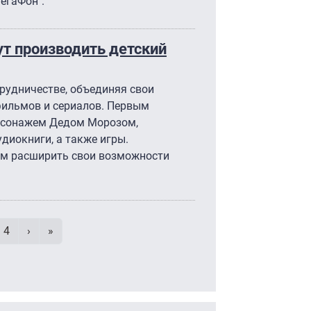
МегаФон".
ут производить детский
рудничестве, объединяя свои
фильмов и сериалов. Первым
ерсонажем Дедом Морозом,
иокниги, а также игры.
ям расширить свои возможности
умерация страниц
аница
e
Page
Следующая страница
Последняя страница
4
›
»