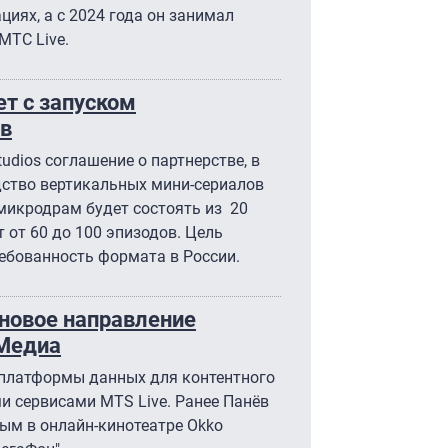
иях, а с 2024 года он занимал
МТС Live.
т с запуском
в
udios соглашение о партнерстве, в
дство вертикальных мини-сериалов
микродрам будет состоять из 20
 от 60 до 100 эпизодов. Цель
ебованность формата в России.
новое направление
 Медиа
 платформы данных для контентного
ми сервисами MTS Live. Ранее Панёв
ым в онлайн-кинотеатре Okko