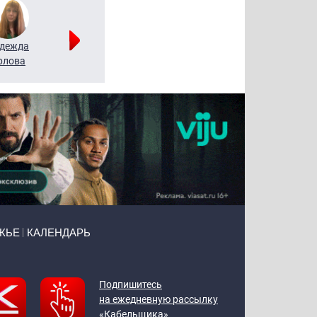
дежда
Мария
Алексей
рлова
Щербаль
Леонтьев
ЖЬЕ
КАЛЕНДАРЬ
Подпишитесь
на ежедневную рассылку
«Кабельщика»