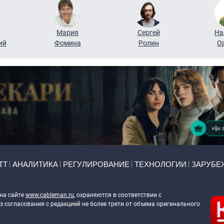
Мария
Сергей
На
ий
Фомина
Ролин
О
ТТ
АНАЛИТИКА
РЕГУЛИРОВАНИЕ
ТЕХНОЛОГИИ
ЗАРУБЕ
 на сайте
www.cableman.ru
, охраняются в соответствии с
 согласования с редакцией не более трети от объема оригинального