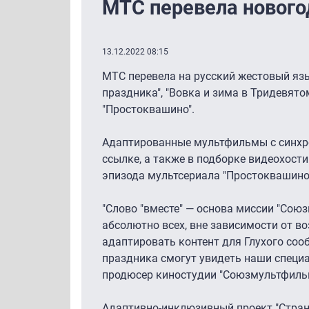
МТС перевела новог
13.12.2022 08:15
МТС перевела на русский жестовый язы
праздника", "Вовка и зима в Тридевято
"Простоквашино".
Адаптированные мультфильмы с синхро
ссылке, а также в подборке видеохост
эпизода мультсериала "Простоквашино
"Слово "вместе" ― основа миссии "Сою
абсолютно всех, вне зависимости от в
адаптировать контент для Глухого соо
праздника смогут увидеть наши специ
продюсер киностудии "Союзмультфиль
Адаптивно-инклюзивный проект "Стран