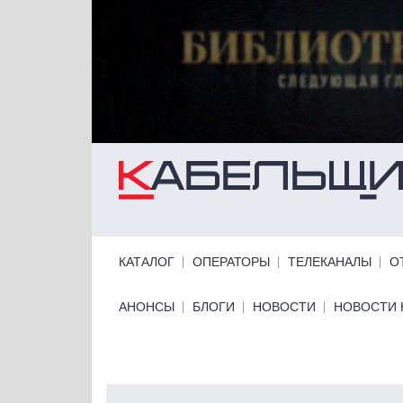
Перейти к основному содержанию
Primary links
КАТАЛОГ
ОПЕРАТОРЫ
ТЕЛЕКАНАЛЫ
О
Primary links bottom
АНОНСЫ
БЛОГИ
НОВОСТИ
НОВОСТИ 