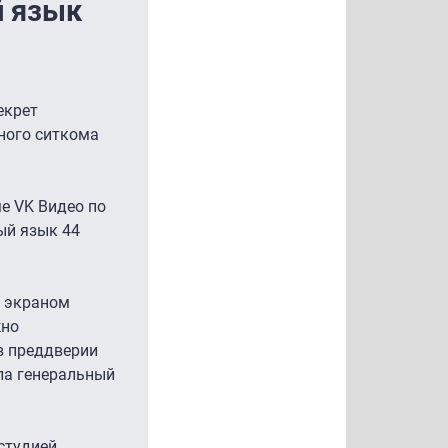
й язык
екрет
нного ситкома
е VK Видео по
ый язык 44
д экраном
жно
в преддверии
ла генеральный
студией