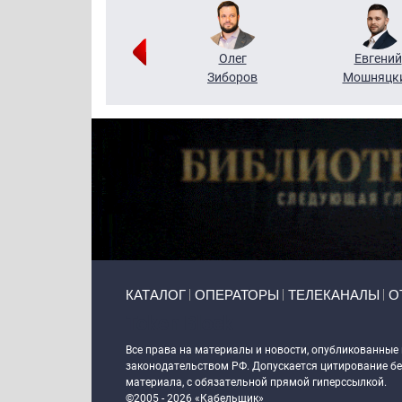
Григорий
Олег
Евгений
Кузин
Зиборов
Мошняцк
Primary links
КАТАЛОГ
ОПЕРАТОРЫ
ТЕЛЕКАНАЛЫ
О
Token Block
Все права на материалы и новости, опубликованные
законодательством РФ. Допускается цитирование без
материала, с обязательной прямой гиперссылкой.
©2005 - 2026 «Кабельщик»