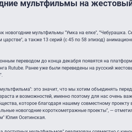
одние мультфильмы на жестовы
к новогодние мультфильмы "Умка на елке", "Чебурашка. С
м царстве", а также 13 серий (с 45 по 58 эпизод) анимацио
нным переводом до конца декабря появятся на платформ
инга Rutube. Ранее уже были переведены на русский жестов
".
змультфильма": это значит, что мы хотим объединять пере
озраста и возможностей, именно поэтому для нас очень ва
бщества, которое благодаря нашему совместному проекту 
альные новогодние короткометражные проекты", ― отмети
м" Юлия Осетинская.
а доступных мультфильмов" реализован совместно с кино