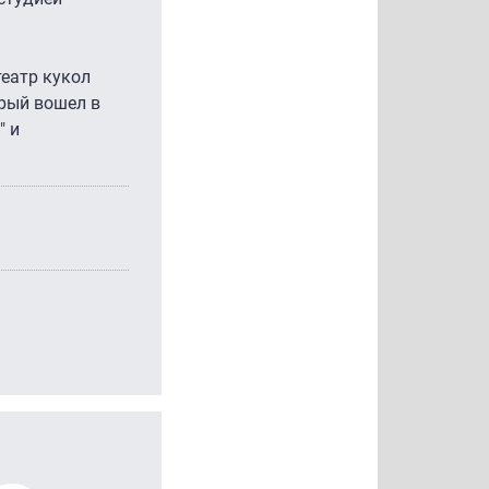
еатр кукол
орый вошел в
" и