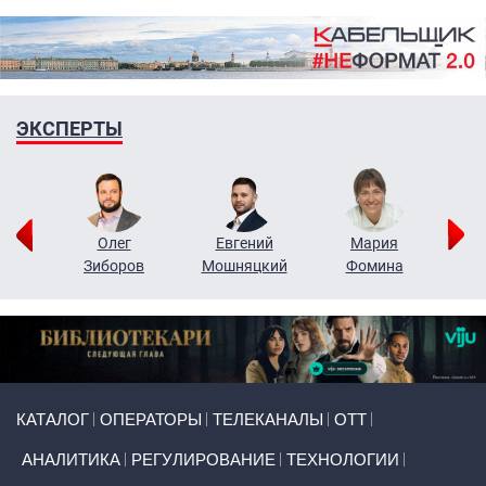
ЭКСПЕРТЫ
рий
Олег
Евгений
Мария
н
Зиборов
Мошняцкий
Фомина
Primary links
КАТАЛОГ
ОПЕРАТОРЫ
ТЕЛЕКАНАЛЫ
ОТТ
АНАЛИТИКА
РЕГУЛИРОВАНИЕ
ТЕХНОЛОГИИ