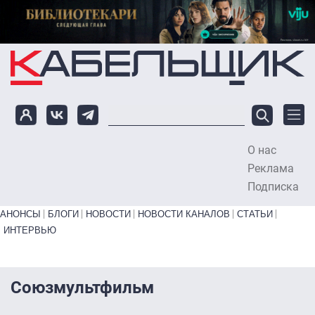
Перейти к основному содержанию
О нас
To
Реклама
Подписка
Primary links bottom
АНОНСЫ
БЛОГИ
НОВОСТИ
НОВОСТИ КАНАЛОВ
СТАТЬИ
ИНТЕРВЬЮ
Союзмультфильм