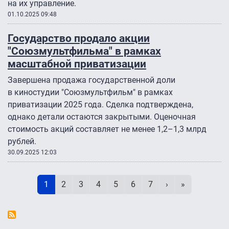
на их управление.
01.10.2025 09:48
Государство продало акции
"Союзмультфильма" в рамках
масштабной приватизации
Завершена продажа государственной доли
в киностудии "Союзмультфильм" в рамках
приватизации 2025 года. Сделка подтверждена,
однако детали остаются закрытыми. Оценочная
стоимость акций составляет не менее 1,2–1,3 млрд
рублей.
30.09.2025 12:03
Нумерация страниц
Текущая страница
Page
Page
Page
Page
Page
Page
Следующая стр
Последняя 
1
2
3
4
5
6
7
›
»