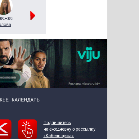
дежда
Мария
Алексей
рлова
Щербаль
Леонтьев
ЖЬЕ
КАЛЕНДАРЬ
Подпишитесь
на ежедневную рассылку
«Кабельщика»