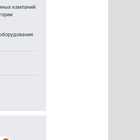
амных кампаний
тории
T-оборудования