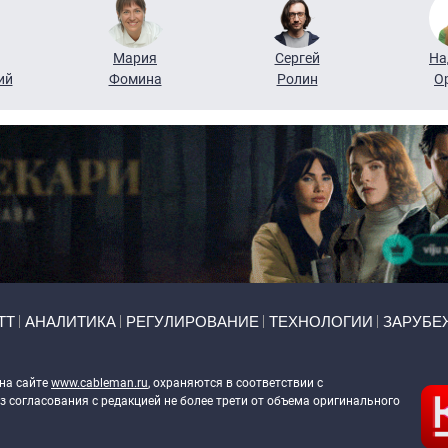
Мария
Сергей
На
ий
Фомина
Ролин
О
ТТ
АНАЛИТИКА
РЕГУЛИРОВАНИЕ
ТЕХНОЛОГИИ
ЗАРУБЕ
 на сайте
www.cableman.ru
, охраняются в соответствии с
 согласования с редакцией не более трети от объема оригинального