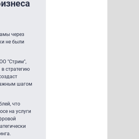
бизнеса
амы через
ки не были
ОО "Стрим",
 в стратегию
создаст
 важным шагом
блей, что
осе на услуги
ифровой
ратегически
инга.