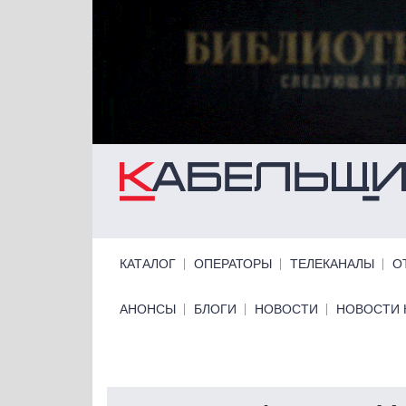
Перейти к основному содержанию
Primary links
КАТАЛОГ
ОПЕРАТОРЫ
ТЕЛЕКАНАЛЫ
О
Primary links bottom
АНОНСЫ
БЛОГИ
НОВОСТИ
НОВОСТИ 