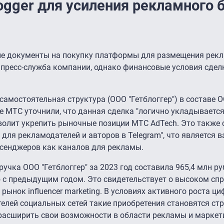
ogger для усиления рекламного 
 документы на покупку платформы для размещения рекл
пресс-служба компании, однако финансовые условия сдел
самостоятельная структура (ООО "Гетблоггер") в составе О
е МТС уточнили, что данная сделка "логично укладывается
зволит укрепить рыночные позиции МТС AdTech. Это также 
для рекламодателей и авторов в Telegram", что является
ссенджеров как каналов для рекламы.
учка ООО "Гетблоггер" за 2023 год составила 965,4 млн ру
 с предыдущим годом. Это свидетельствует о высоком спр
рынок influencer marketing. В условиях активного роста ц
елей социальных сетей такие приобретения становятся ст
асширить свои возможности в области рекламы и маркет