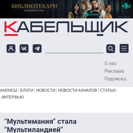
Перейти к основному содержанию
О нас
To
Реклама
Подписка
Primary links bottom
АНОНСЫ
БЛОГИ
НОВОСТИ
НОВОСТИ КАНАЛОВ
СТАТЬИ
ИНТЕРВЬЮ
"Мультимания" стала
"Мультиландией"