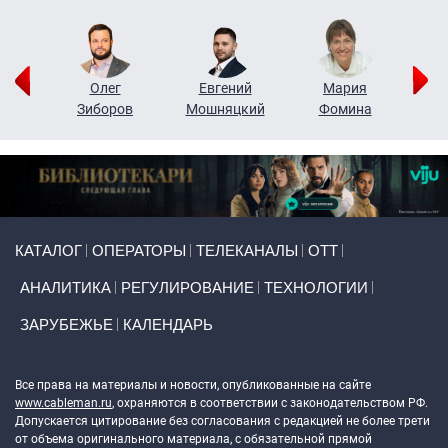
рий
Олег
Евгений
Мария
н
Зиборов
Мошняцкий
Фомина
Primary links
КАТАЛОГ
ОПЕРАТОРЫ
ТЕЛЕКАНАЛЫ
ОТТ
АНАЛИТИКА
РЕГУЛИРОВАНИЕ
ТЕХНОЛОГИИ
ЗАРУБЕЖЬЕ
КАЛЕНДАРЬ
Token Block
Все права на материалы и новости, опубликованные на сайте
www.cableman.ru
, охраняются в соответствии с законодательством РФ.
Допускается цитирование без согласования с редакцией не более трети
от объема оригинального материала, с обязательной прямой