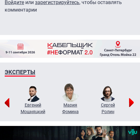
Войдите
или
зарегистрируйтесь
, чтобы оставлять
комментарии
ЭКСПЕРТЫ
ор
Евгений
Мария
Сергей
Н
ко
Мошняцкий
Фомина
Ролин