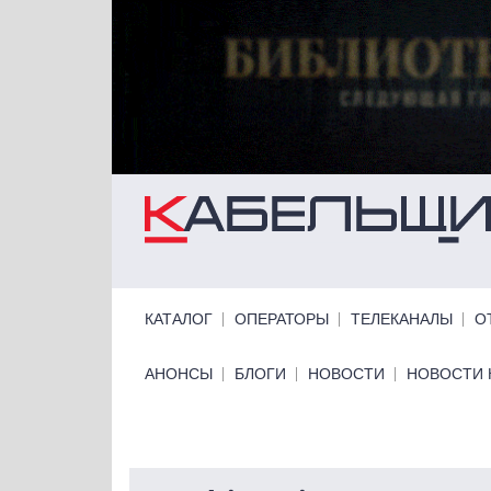
Перейти к основному содержанию
Primary links
КАТАЛОГ
ОПЕРАТОРЫ
ТЕЛЕКАНАЛЫ
О
Primary links bottom
АНОНСЫ
БЛОГИ
НОВОСТИ
НОВОСТИ 