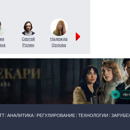
ия
Сергей
Надежда
Мария
Алексей
ина
Ролин
Орлова
Щербаль
Леонтьев
ТТ
АНАЛИТИКА
РЕГУЛИРОВАНИЕ
ТЕХНОЛОГИИ
ЗАРУБЕ