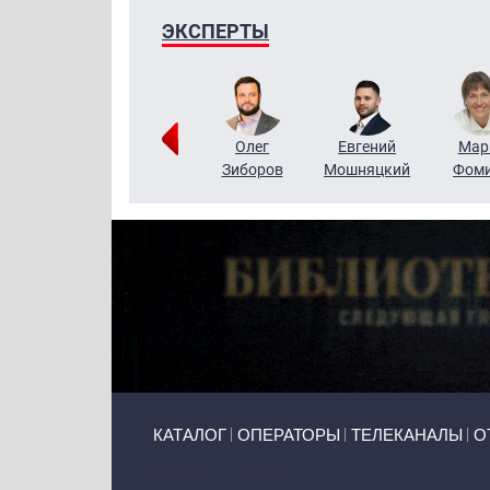
ЭКСПЕРТЫ
Тимур
Григорий
Олег
Евгений
Мар
Чудутов
Кузин
Зиборов
Мошняцкий
Фом
Primary links
КАТАЛОГ
ОПЕРАТОРЫ
ТЕЛЕКАНАЛЫ
О
Token Block