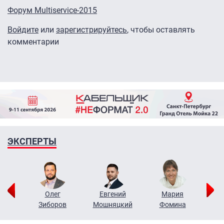
Форум Multiservice-2015
Войдите
или
зарегистрируйтесь
, чтобы оставлять
комментарии
ЭКСПЕРТЫ
рий
Олег
Евгений
Мария
н
Зиборов
Мошняцкий
Фомина