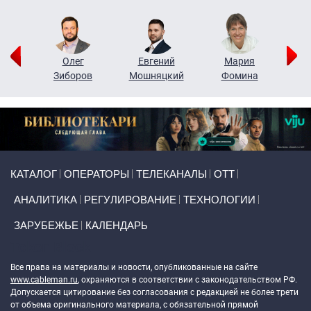
рий
Олег
Евгений
Мария
н
Зиборов
Мошняцкий
Фомина
Primary links
КАТАЛОГ
ОПЕРАТОРЫ
ТЕЛЕКАНАЛЫ
ОТТ
АНАЛИТИКА
РЕГУЛИРОВАНИЕ
ТЕХНОЛОГИИ
ЗАРУБЕЖЬЕ
КАЛЕНДАРЬ
Token Block
Все права на материалы и новости, опубликованные на сайте
www.cableman.ru
, охраняются в соответствии с законодательством РФ.
Допускается цитирование без согласования с редакцией не более трети
от объема оригинального материала, с обязательной прямой