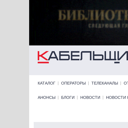
Перейти к основному содержанию
Primary links
КАТАЛОГ
ОПЕРАТОРЫ
ТЕЛЕКАНАЛЫ
О
Primary links bottom
АНОНСЫ
БЛОГИ
НОВОСТИ
НОВОСТИ 