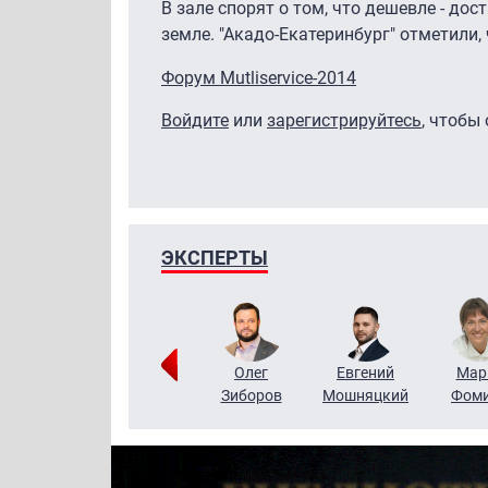
В зале спорят о том, что дешевле - дос
земле. "Акадо-Екатеринбург" отметили,
Форум Mutliservice-2014
Войдите
или
зарегистрируйтесь
, чтобы
ЭКСПЕРТЫ
Тимур
Григорий
Олег
Евгений
Мар
Чудутов
Кузин
Зиборов
Мошняцкий
Фом