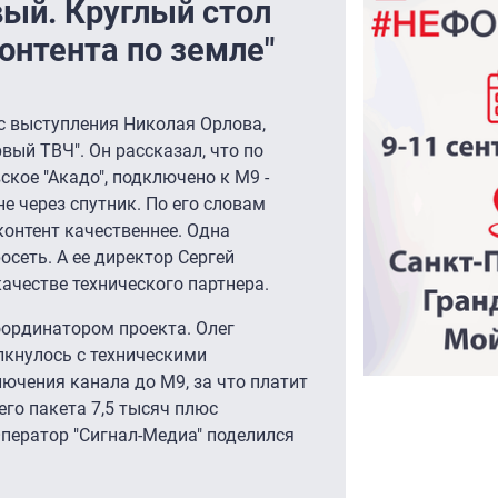
вый. Круглый стол
онтента по земле"
с выступления Николая Орлова,
вый ТВЧ". Он рассказал, что по
кое "Акадо", подключено к М9 -
не через спутник. По его словам
контент качественнее. Одна
осеть. А ее директор Сергей
ачестве технического партнера.
оординатором проекта. Олег
лкнулось с техническими
ючения канала до М9, за что платит
его пакета 7,5 тысяч плюс
ператор "Сигнал-Медиа" поделился