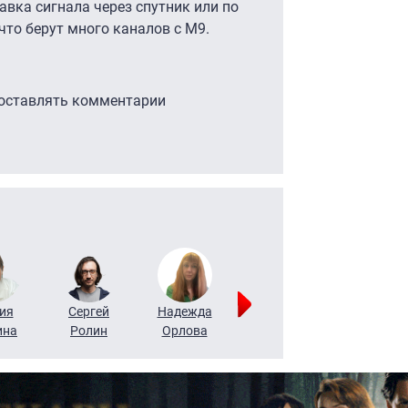
тавка сигнала через спутник или по
 что берут много каналов с М9.
 оставлять комментарии
ия
Сергей
Надежда
Мария
Алексей
ина
Ролин
Орлова
Щербаль
Леонтьев