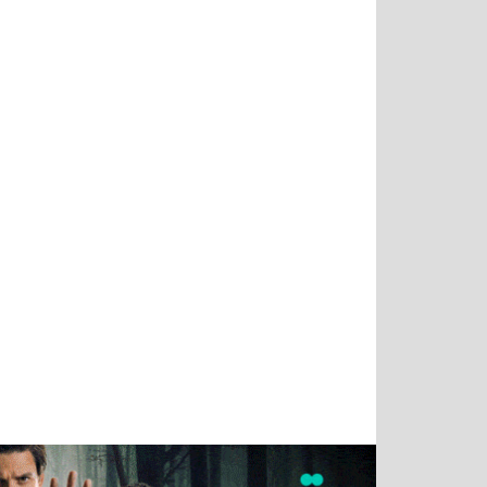
Татьяна
Тимур
Григорий
Олег
Воронова
Чудутов
Кузин
Зиборов