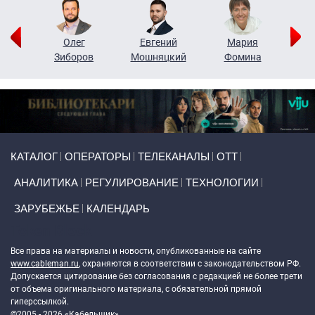
рий
Олег
Евгений
Мария
н
Зиборов
Мошняцкий
Фомина
Primary links
КАТАЛОГ
ОПЕРАТОРЫ
ТЕЛЕКАНАЛЫ
ОТТ
АНАЛИТИКА
РЕГУЛИРОВАНИЕ
ТЕХНОЛОГИИ
ЗАРУБЕЖЬЕ
КАЛЕНДАРЬ
Token Block
Все права на материалы и новости, опубликованные на сайте
www.cableman.ru
, охраняются в соответствии с законодательством РФ.
Допускается цитирование без согласования с редакцией не более трети
от объема оригинального материала, с обязательной прямой
гиперссылкой.
©2005 - 2026 «Кабельщик»