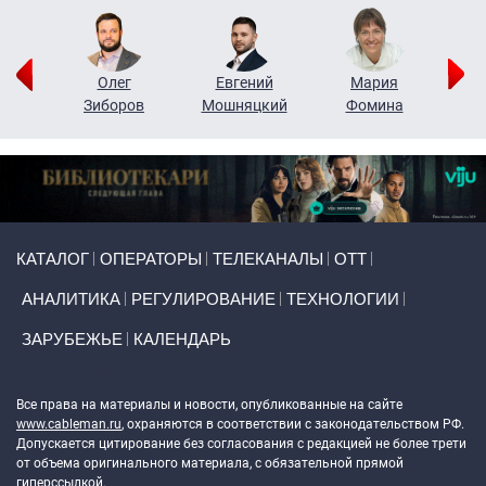
рий
Олег
Евгений
Мария
н
Зиборов
Мошняцкий
Фомина
Primary links
КАТАЛОГ
ОПЕРАТОРЫ
ТЕЛЕКАНАЛЫ
ОТТ
АНАЛИТИКА
РЕГУЛИРОВАНИЕ
ТЕХНОЛОГИИ
ЗАРУБЕЖЬЕ
КАЛЕНДАРЬ
Token Block
Все права на материалы и новости, опубликованные на сайте
www.cableman.ru
, охраняются в соответствии с законодательством РФ.
Допускается цитирование без согласования с редакцией не более трети
от объема оригинального материала, с обязательной прямой
гиперссылкой.