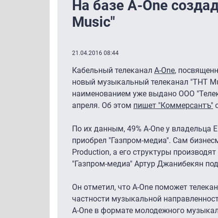
На базе A-One созда
Music"
21.04.2016 08:44
Кабельный телеканал
A-One
, посвященн
новый музыкальный телеканал "ТНТ Mu
наименованием уже выдано ООО "Телек
апреля. Об этом
пишет "Коммерсантъ"
с
По их данным, 49% A-One у владельца
приобрел "Газпром-медиа". Сам бизнес
Production, а его структуры производя
"Газпром-медиа" Артур Джанибекян под
Он отметил, что A-One поможет телекан
частности музыкальной направленност
A-One в формате молодежного музыкал