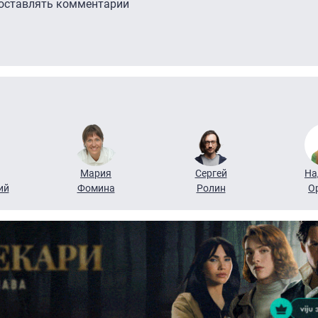
 оставлять комментарии
Мария
Сергей
На
ий
Фомина
Ролин
О