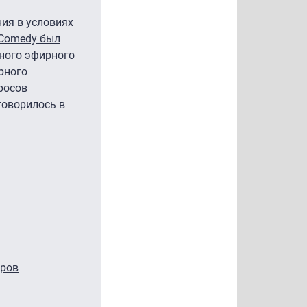
ния в условиях
Comedy был
ьного эфирного
рного
росов
говорилось в
оров