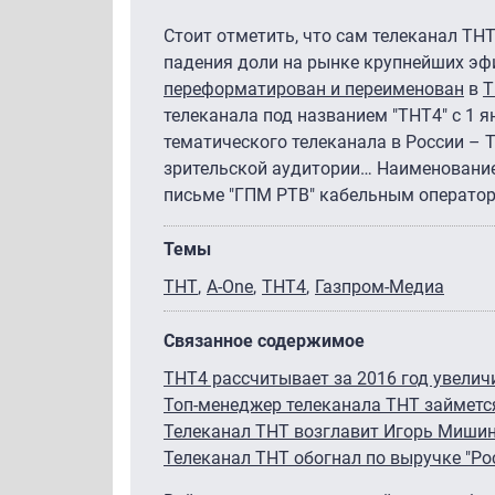
Стоит отметить, что сам телеканал ТН
падения доли на рынке крупнейших эфи
переформатирован и переименован
в
Т
телеканала под названием "ТНТ4" с 1 я
тематического телеканала в России – 
зрительской аудитории… Наименование,
письме "ГПМ РТВ" кабельным операто
Темы
ТНТ
A-One
ТНТ4
Газпром-Медиа
Связанное содержимое
ТНТ4 рассчитывает за 2016 год увелич
Топ-менеджер телеканала ТНТ займетс
Телеканал ТНТ возглавит Игорь Миши
Телеканал ТНТ обогнал по выручке "Ро