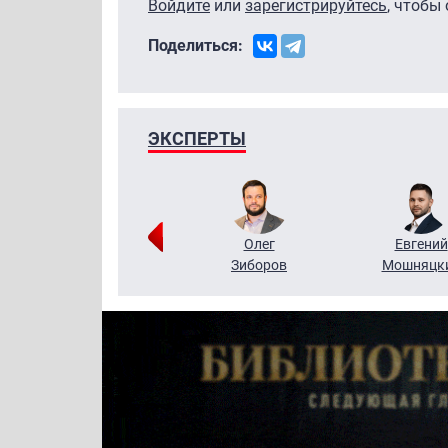
Войдите
или
зарегистрируйтесь
, чтобы
Поделиться:
ЭКСПЕРТЫ
Григорий
Олег
Евгений
Кузин
Зиборов
Мошняцк