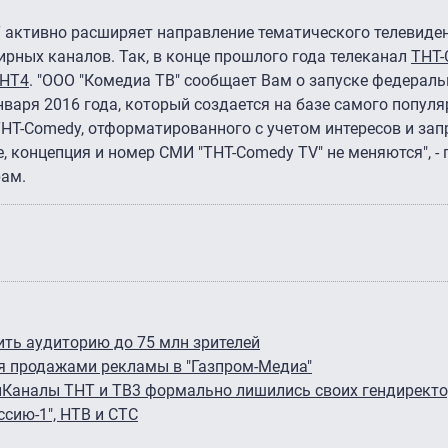
Т активно расширяет направление тематического телевиде
рных каналов. Так, в конце прошлого года телеканал
ТНТ-
НТ4
. "ООО "Комедиа ТВ" сообщает Вам о запуске федерал
нваря 2016 года, который создается на базе самого популя
ТНТ-Comedy, отформатированного с учетом интересов и зап
 концепция и номер СМИ "ТНТ-Comedy TV" не меняются", - 
рам.
ить аудиторию до 75 млн зрителей
я продажами рекламы в "Газпром-Медиа"
н
Каналы ТНТ и ТВ3 формально лишились своих гендирект
ссию-1", НТВ и СТС