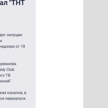
ал "ТНТ
удет запущен
м
надзора от 18
Карманова
edy Club
ого ТВ
енной".
ких каналов, в
ся перезапуск