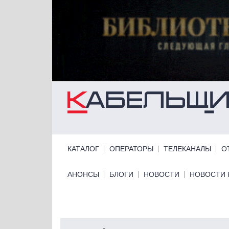
Перейти к основному содержанию
Primary links
КАТАЛОГ
ОПЕРАТОРЫ
ТЕЛЕКАНАЛЫ
О
Primary links bottom
АНОНСЫ
БЛОГИ
НОВОСТИ
НОВОСТИ 