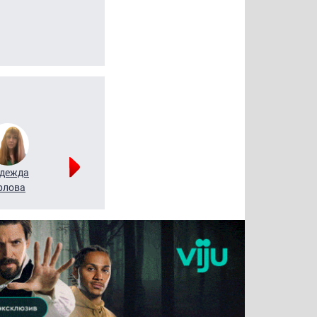
дежда
Мария
Алексей
рлова
Щербаль
Леонтьев