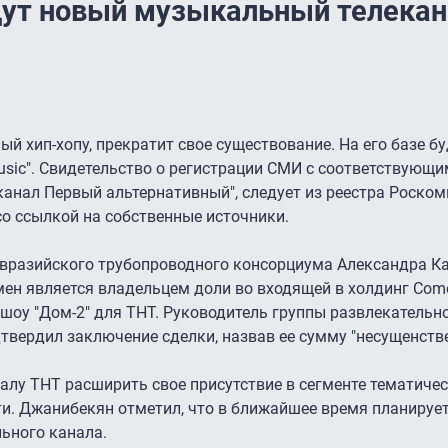
дут новый музыкальный телекан
ый хип-хопу, прекратит свое существование. На его базе б
sic". Свидетельство о регистрации СМИ с соответствующи
анал Первый альтернативный", следует из реестра Роском
о ссылкой на собственные источники.
 Евразийского трубопроводного консорциума Александра 
мен является владельцем доли во входящей в холдинг Com
т шоу "Дом-2" для ТНТ. Руководитель группы развлекательн
твердил заключение сделки, назвав ее сумму "несущенств
алу ТНТ расширить свое присутствие в сегменте тематичес
и. Джанибекян отметил, что в ближайшее время планирует
ьного канала.