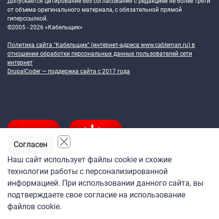
Допускается цитирование без согласования с редакцией не более трети
от объема оригинального материала, с обязательной прямой
гиперссылкой.
©2005 - 2026 «Кабельщик»
Политика сайта "Кабельщик" (интернет-адреса
www.cableman.ru
) в
отношении обработки персональных данных пользователей сети
интернет
DrupalCoder — поддержка сайта c 2017 года
Согласен
Наш сайт использует файлы cookie и схожие
технологии работы с персонализированной
Подпишитесь
информацией. При использовании данного сайта, вы
на ежедневную рассылку
подтверждаете свое согласие на использование
«Кабельщика»
файлов cookie.