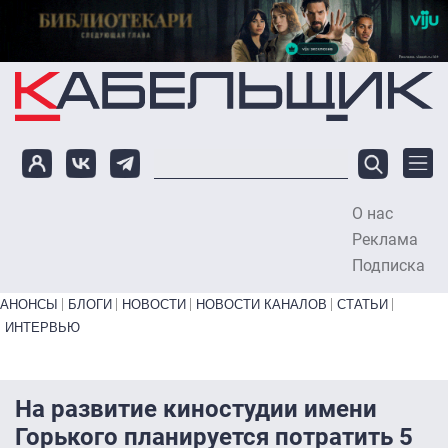
Перейти к основному содержанию
О нас
To
Реклама
Подписка
Primary links bottom
АНОНСЫ
БЛОГИ
НОВОСТИ
НОВОСТИ КАНАЛОВ
СТАТЬИ
ИНТЕРВЬЮ
На развитие киностудии имени
Горького планируется потратить 5