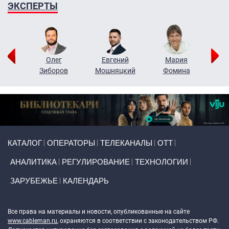
ЭКСПЕРТЫ
рий
Олег
Евгений
Мария
н
Зиборов
Мошняцкий
Фомина
Primary links
КАТАЛОГ
ОПЕРАТОРЫ
ТЕЛЕКАНАЛЫ
ОТТ
АНАЛИТИКА
РЕГУЛИРОВАНИЕ
ТЕХНОЛОГИИ
ЗАРУБЕЖЬЕ
КАЛЕНДАРЬ
Token Block
Все права на материалы и новости, опубликованные на сайте
www.cableman.ru
, охраняются в соответствии с законодательством РФ.