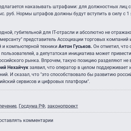
едлагается наказывать штрафами: для должностных лиц с
ыс. руб. Нормы штрафов должны будут вступить в силу с 1
едной, губительной для IT-отрасли и абсолютно не отража
оммерсанту" представитель Ассоциации торговых компаний 
й и компьютерной техники
Антон Гуськов.
Он отметил, что 
х пользователей, а депутатская инициатива может привести
ссийского рынка. Впрочем, такую позицию разделяют не в
ий Нехайчук
заявил, что оператор в целом поддерживает
й. И сказал, что "это способствовало бы развитию россий
сийский сервисов и цифровых платформ".
печение
Госдума РФ
законопроект
 оставлять комментарии