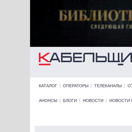
Перейти к основному содержанию
Primary links
КАТАЛОГ
ОПЕРАТОРЫ
ТЕЛЕКАНАЛЫ
О
Primary links bottom
АНОНСЫ
БЛОГИ
НОВОСТИ
НОВОСТИ 