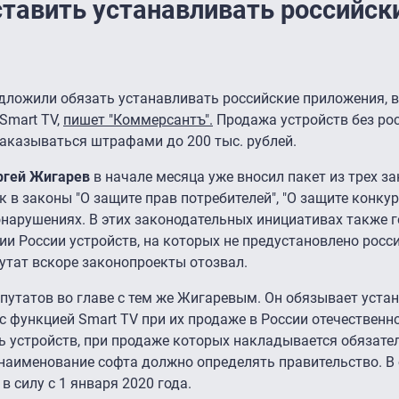
ставить устанавливать российск
дложили обязать устанавливать российские приложения, в
Smart TV,
пишет "Коммерсантъ".
Продажа устройств без ро
 наказываться штрафами до 200 тыс. рублей.
ргей Жигарев
в начале месяца уже вносил пакет из трех з
в законы "О защите прав потребителей", "О защите конкур
нарушениях. В этих законодательных инициативах также г
ии России устройств, на которых не предустановлено росс
утат вскоре законопроекты отозвал.
путатов во главе с тем же Жигаревым. Он обязывает уста
 функцией Smart TV при их продаже в России отечествен
ь устройств, при продаже которых накладывается обязате
наименование софта должно определять правительство. В
в силу с 1 января 2020 года.