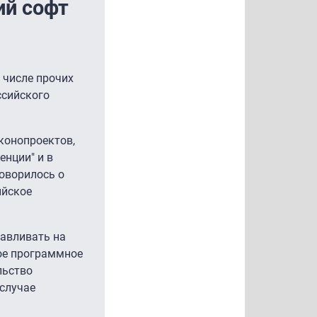
ий софт
 числе прочих
ссийского
аконопроектов,
енции" и в
оворилось о
ийское
навливать на
ное программное
льство
 случае