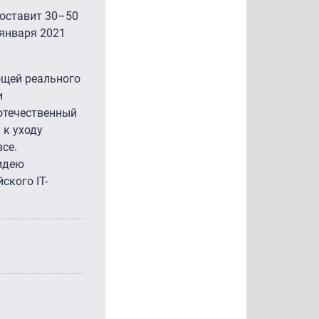
оставит 30–50
 января 2021
ющей реального
и
отечественный
 к уходу
се.
 идею
ского IT-