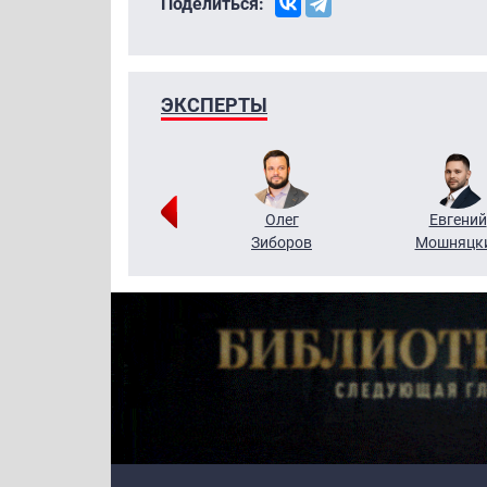
Поделиться:
ЭКСПЕРТЫ
Григорий
Олег
Евгений
Кузин
Зиборов
Мошняцк