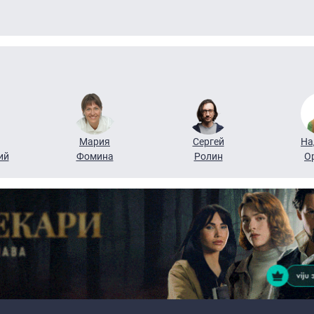
Мария
Сергей
На
ий
Фомина
Ролин
О