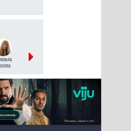
дежда
Мария
Алексей
рлова
Щербаль
Леонтьев