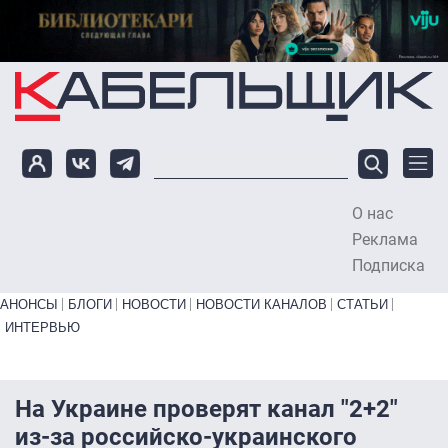
Перейти к основному содержанию
О нас
To
Реклама
Подписка
Primary links bottom
АНОНСЫ
БЛОГИ
НОВОСТИ
НОВОСТИ КАНАЛОВ
СТАТЬИ
ИНТЕРВЬЮ
На Украине проверят канал "2+2"
из-за российско-украинского