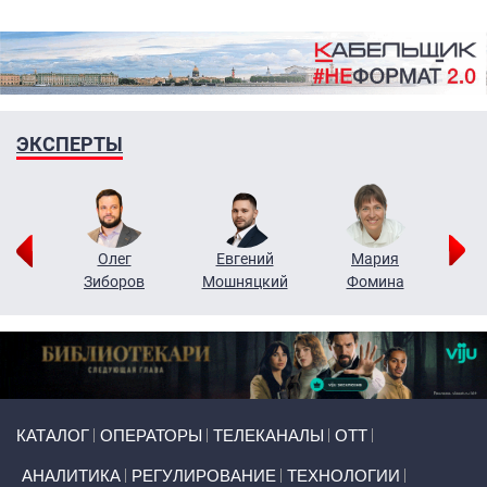
ЭКСПЕРТЫ
рий
Олег
Евгений
Мария
н
Зиборов
Мошняцкий
Фомина
Primary links
КАТАЛОГ
ОПЕРАТОРЫ
ТЕЛЕКАНАЛЫ
ОТТ
АНАЛИТИКА
РЕГУЛИРОВАНИЕ
ТЕХНОЛОГИИ