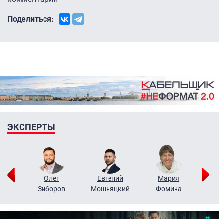
Поделиться:
ЭКСПЕРТЫ
рий
Олег
Евгений
Мария
н
Зиборов
Мошняцкий
Фомина