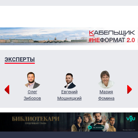
ЭКСПЕРТЫ
рий
Олег
Евгений
Мария
н
Зиборов
Мошняцкий
Фомина