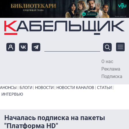
Перейти к основному содержанию
О нас
To
Реклама
Подписка
Primary links bottom
АНОНСЫ
БЛОГИ
НОВОСТИ
НОВОСТИ КАНАЛОВ
СТАТЬИ
ИНТЕРВЬЮ
Началась подписка на пакеты
"Платформа HD"