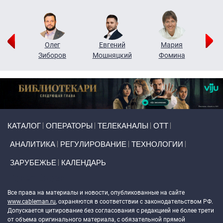
рий
Олег
Евгений
Мария
н
Зиборов
Мошняцкий
Фомина
Primary links
КАТАЛОГ
ОПЕРАТОРЫ
ТЕЛЕКАНАЛЫ
ОТТ
АНАЛИТИКА
РЕГУЛИРОВАНИЕ
ТЕХНОЛОГИИ
ЗАРУБЕЖЬЕ
КАЛЕНДАРЬ
Token Block
Все права на материалы и новости, опубликованные на сайте
www.cableman.ru
, охраняются в соответствии с законодательством РФ.
Допускается цитирование без согласования с редакцией не более трети
от объема оригинального материала, с обязательной прямой