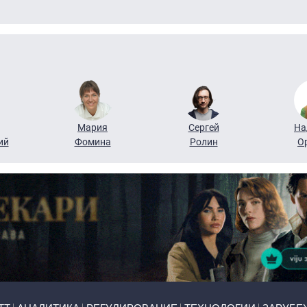
Мария
Сергей
На
ий
Фомина
Ролин
О