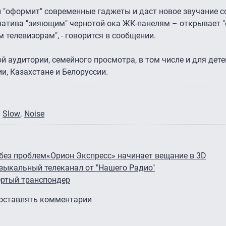
й "оформит" современные гаджеты и даст новое звучание 
натива "зияющим" чернотой ока ЖК-панелям – открывает "
 телевизорам", - говорится в сообщении.
 аудитории, семейного просмотра, в том числе и для дете
и, Казахстане и Белоруссии.
Slow
Noise
 без проблем
«Орион Экспресс» начинает вещание в 3D
зыкальный телеканал от "Нашего Радио"
ертый транспондер
 оставлять комментарии