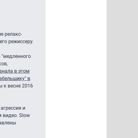
е релакс-
его режиссеру.
 "медленного
ов,
анала в этом
абельщику" в
ы к весне 2016
 агрессии и
 видео. Slow
тавлены