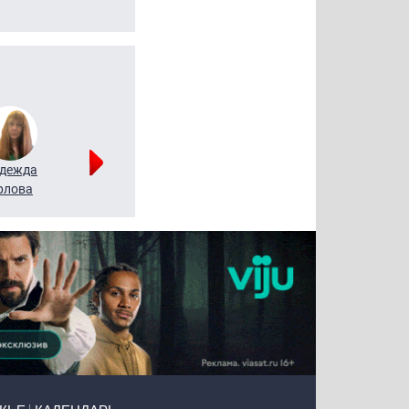
дежда
Мария
Алексей
рлова
Щербаль
Леонтьев