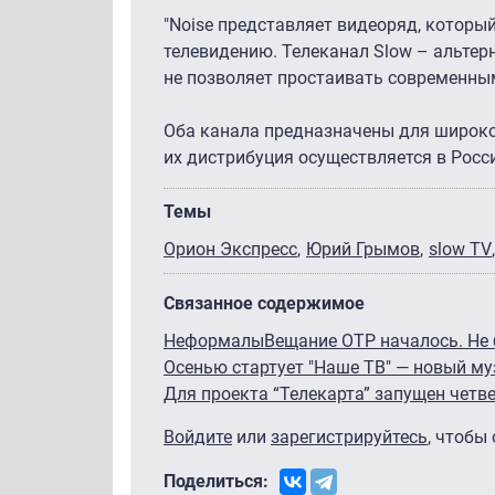
"Noise представляет видеоряд, которы
телевидению. Телеканал Slow – альтер
не позволяет простаивать современным
Оба канала предназначены для широкой
их дистрибуция осуществляется в Росси
Темы
Орион Экспресс
Юрий Грымов
slow TV
Связанное содержимое
Неформалы
Вещание ОТР началось. Не
Осенью стартует "Наше ТВ" — новый му
Для проекта “Телекарта” запущен четв
Войдите
или
зарегистрируйтесь
, чтобы
Поделиться: