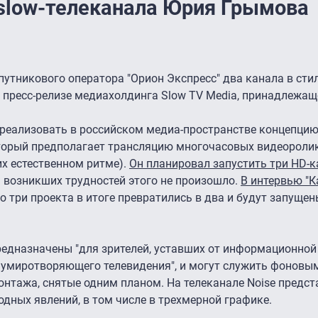
slow-телеканала Юрия Грымова
утникового оператора "Орион Экспресс" два канала в стил
в пресс-релизе медиахолдинга Slow TV Media, принадлежащ
реализовать в российском медиа-пространстве концепцию
оторый предполагает трансляцию многочасовых видеоролик
х естественном ритме).
Он планировал запустить три HD-к
за возникших трудностей этого не произошло.
В интервью "К
то три проекта в итоге превратились в два и будут запущен
предназначены "для зрителей, уставших от информационной
 умиротворяющего телевидения", и могут служить фоновым
нтажа, снятые одним планом. На телеканале Noise предс
дных явлений, в том числе в трехмерной графике.