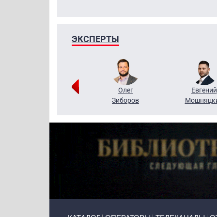
ЭКСПЕРТЫ
Григорий
Олег
Евгений
Кузин
Зиборов
Мошняцк
Primary links