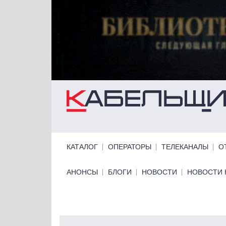
Перейти к основному содержанию
Primary links
КАТАЛОГ
ОПЕРАТОРЫ
ТЕЛЕКАНАЛЫ
О
Primary links bottom
АНОНСЫ
БЛОГИ
НОВОСТИ
НОВОСТИ 