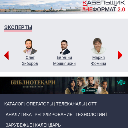
ЭКСПЕРТЫ
рий
Олег
Евгений
Мария
н
Зиборов
Мошняцкий
Фомина
Primary links
КАТАЛОГ
ОПЕРАТОРЫ
ТЕЛЕКАНАЛЫ
ОТТ
АНАЛИТИКА
РЕГУЛИРОВАНИЕ
ТЕХНОЛОГИИ
ЗАРУБЕЖЬЕ
КАЛЕНДАРЬ