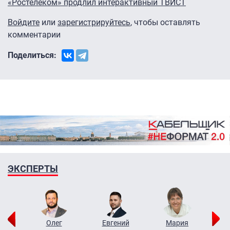
«Ростелеком» продлил интерактивный ТВИСТ
Войдите
или
зарегистрируйтесь
, чтобы оставлять
комментарии
Поделиться:
ЭКСПЕРТЫ
рий
Олег
Евгений
Мария