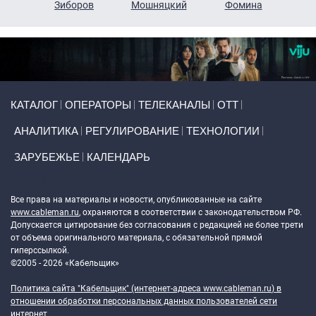
н
Зиборов
Мошняцкий
Фомина
Primary links
КАТАЛОГ
ОПЕРАТОРЫ
ТЕЛЕКАНАЛЫ
ОТТ
АНАЛИТИКА
РЕГУЛИРОВАНИЕ
ТЕХНОЛОГИИ
ЗАРУБЕЖЬЕ
КАЛЕНДАРЬ
Token Block
Все права на материалы и новости, опубликованные на сайте
www.cableman.ru
, охраняются в соответствии с законодательством РФ.
Допускается цитирование без согласования с редакцией не более трети
от объема оригинального материала, с обязательной прямой
гиперссылкой.
©2005 - 2026 «Кабельщик»
Политика сайта "Кабельщик" (интернет-адреса
www.cableman.ru
) в
отношении обработки персональных данных пользователей сети
интернет