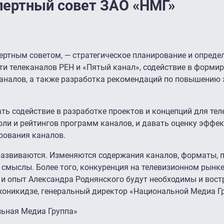
пертный совет ЗАО «НМГ»
ертным советом, — стратегическое планирование и опреде
ти телеканалов РЕН и «Пятый канал», содействие в форми
еканалов, а также разработка рекомендаций по повышению
ть содействие в разработке проектов и концепций для тел
оли и рейтингов программ каналов, и давать оценку эффе
рования каналов.
азвиваются. Изменяются содержания каналов, форматы, 
смыслы. Более того, конкуренция на телевизионном рынке
за и опыт Александра Роднянского будут необходимы и вос
жоникидзе, генеральный директор «Национальной Медиа Г
льная Медиа Группа»