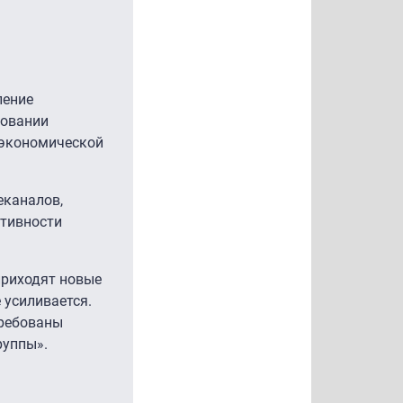
ление
ровании
 экономической
еканалов,
ктивности
приходят новые
 усиливается.
требованы
руппы».