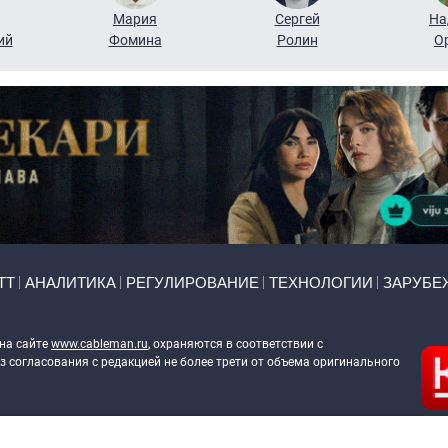
Мария
Сергей
На
ий
Фомина
Ролин
О
ТТ
АНАЛИТИКА
РЕГУЛИРОВАНИЕ
ТЕХНОЛОГИИ
ЗАРУБЕ
 на сайте
www.cableman.ru
, охраняются в соответствии с
 согласования с редакцией не более трети от объема оригинального
ableman.ru
) в отношении обработки персональных данных