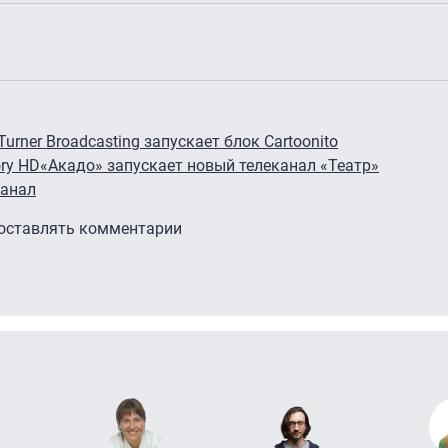
Turner Broadcasting запускает блок Cartoonito
ory HD
«Акадо» запускает новый телеканал «Театр»
канал
 оставлять комментарии