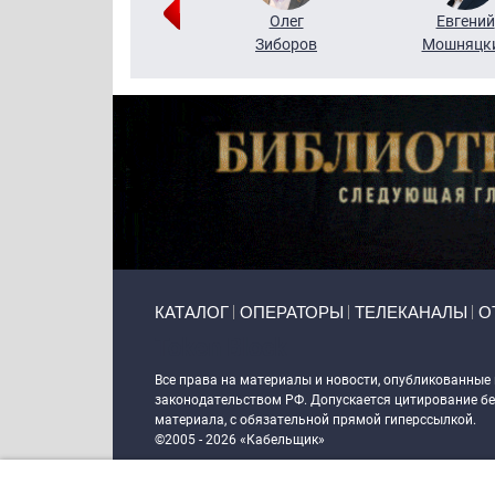
Григорий
Олег
Евгений
Кузин
Зиборов
Мошняцк
Primary links
КАТАЛОГ
ОПЕРАТОРЫ
ТЕЛЕКАНАЛЫ
О
Token Block
Все права на материалы и новости, опубликованные
законодательством РФ. Допускается цитирование без
материала, с обязательной прямой гиперссылкой.
©2005 - 2026 «Кабельщик»
Политика сайта "Кабельщик" (интернет-адреса
www.c