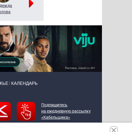
дежда
Мария
Алексей
рлова
Щербаль
Леонтьев
ЖЬЕ
КАЛЕНДАРЬ
Подпишитесь
на ежедневную рассылку
«Кабельщика»