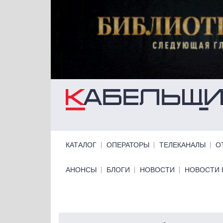
Перейти к основному содержанию
Primary links
КАТАЛОГ
ОПЕРАТОРЫ
ТЕЛЕКАНАЛЫ
О
Primary links bottom
АНОНСЫ
БЛОГИ
НОВОСТИ
НОВОСТИ 