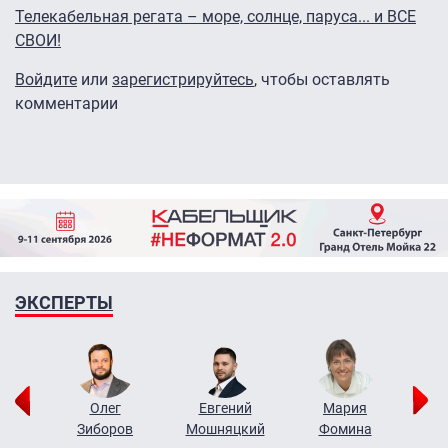
Телекабельная регата – море, солнце, паруса... и ВСЕ
СВОИ!
Войдите
или
зарегистрируйтесь
, чтобы оставлять
комментарии
ЭКСПЕРТЫ
рий
Олег
Евгений
Мария
н
Зиборов
Мошняцкий
Фомина