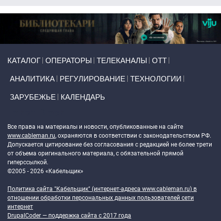
Primary links
КАТАЛОГ
ОПЕРАТОРЫ
ТЕЛЕКАНАЛЫ
ОТТ
АНАЛИТИКА
РЕГУЛИРОВАНИЕ
ТЕХНОЛОГИИ
ЗАРУБЕЖЬЕ
КАЛЕНДАРЬ
Token Block
Все права на материалы и новости, опубликованные на сайте
www.cableman.ru
, охраняются в соответствии с законодательством РФ.
Допускается цитирование без согласования с редакцией не более трети
от объема оригинального материала, с обязательной прямой
гиперссылкой.
©2005 - 2026 «Кабельщик»
Политика сайта "Кабельщик" (интернет-адреса
www.cableman.ru
) в
отношении обработки персональных данных пользователей сети
интернет
DrupalCoder — поддержка сайта c 2017 года