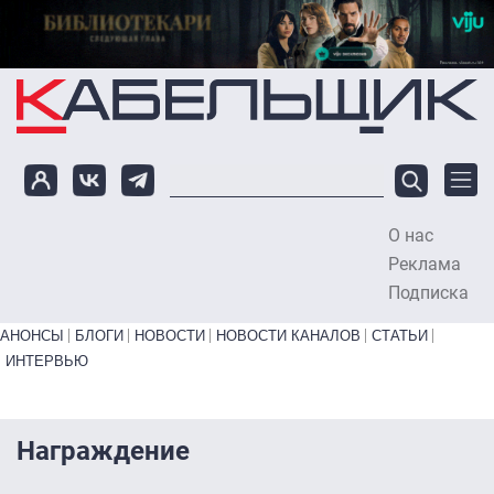
Перейти к основному содержанию
О нас
To
Реклама
Подписка
Primary links bottom
АНОНСЫ
БЛОГИ
НОВОСТИ
НОВОСТИ КАНАЛОВ
СТАТЬИ
ИНТЕРВЬЮ
Награждение