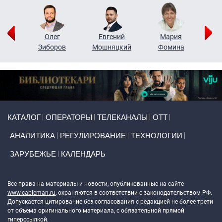
рий
Олег
Евгений
Мария
н
Зиборов
Мошняцкий
Фомина
Primary links
КАТАЛОГ
ОПЕРАТОРЫ
ТЕЛЕКАНАЛЫ
ОТТ
АНАЛИТИКА
РЕГУЛИРОВАНИЕ
ТЕХНОЛОГИИ
ЗАРУБЕЖЬЕ
КАЛЕНДАРЬ
Token Block
Все права на материалы и новости, опубликованные на сайте
www.cableman.ru
, охраняются в соответствии с законодательством РФ.
Допускается цитирование без согласования с редакцией не более трети
от объема оригинального материала, с обязательной прямой
гиперссылкой.