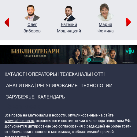
рий
Олег
Евгений
Мария
н
Зиборов
Мошняцкий
Фомина
Primary links
КАТАЛОГ
ОПЕРАТОРЫ
ТЕЛЕКАНАЛЫ
ОТТ
АНАЛИТИКА
РЕГУЛИРОВАНИЕ
ТЕХНОЛОГИИ
ЗАРУБЕЖЬЕ
КАЛЕНДАРЬ
Token Block
Все права на материалы и новости, опубликованные на сайте
www.cableman.ru
, охраняются в соответствии с законодательством РФ.
Допускается цитирование без согласования с редакцией не более трети
от объема оригинального материала, с обязательной прямой