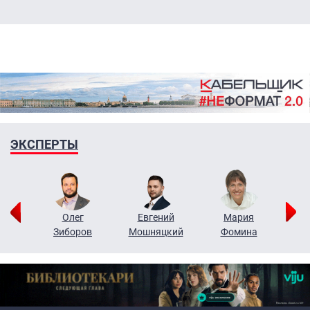
ЭКСПЕРТЫ
рий
Олег
Евгений
Мария
н
Зиборов
Мошняцкий
Фомина