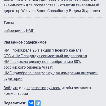
значимость для государства", - отметил генеральный
директор Weavers Brand Consultancy Вадим Журавлев.
Темы
ребрендинг
НМГ
Связанное содержимое
НМГ приобрела 25% акций "Первого канала"
СТС и НМГ создадут совместный видеопортал
НМГ закрыла сделку по приобретению 80%
российского бизнеса Viasat
НМГ приобрела платформу для измерения интернет-
аудитории
Войдите
или
зарегистрируйтесь
, чтобы оставлять
комментарии
Поделиться: