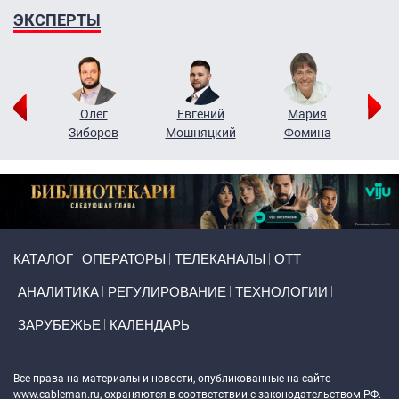
ЭКСПЕРТЫ
рий
Олег
Евгений
Мария
н
Зиборов
Мошняцкий
Фомина
Primary links
КАТАЛОГ
ОПЕРАТОРЫ
ТЕЛЕКАНАЛЫ
ОТТ
АНАЛИТИКА
РЕГУЛИРОВАНИЕ
ТЕХНОЛОГИИ
ЗАРУБЕЖЬЕ
КАЛЕНДАРЬ
Token Block
Все права на материалы и новости, опубликованные на сайте
www.cableman.ru
, охраняются в соответствии с законодательством РФ.