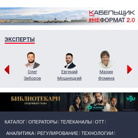
ЭКСПЕРТЫ
рий
Олег
Евгений
Мария
н
Зиборов
Мошняцкий
Фомина
Primary links
КАТАЛОГ
ОПЕРАТОРЫ
ТЕЛЕКАНАЛЫ
ОТТ
АНАЛИТИКА
РЕГУЛИРОВАНИЕ
ТЕХНОЛОГИИ