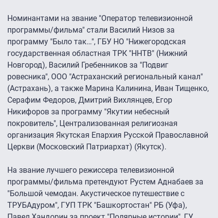
Номинантами на звание "Оператор телевизионной
программы/фильма" стали Василий Низов за
программу "Было так…", ГБУ НО "Нижегородская
государственная областная ТРК "ННТВ" (Нижний
Новгород), Василий Гребенников за "Подвиг
ровесника", ООО "Астраханский региональный канал"
(Астрахань), а также Марина Калинина, Иван Тищенко,
Серафим Федоров, Дмитрий Вихлянцев, Егор
Никифоров за программу "Якутии небесный
покровитель", Централизованная религиозная
организация Якутская Епархия Русской Православной
Церкви (Московский Патриархат) (Якутск).
На звание лучшего режиссера телевизионной
программы/фильма претендуют Рустем Аднабаев за
"Большой чемодан. Акустическое путешествие с
ТРУБАдуром", ГУП ТРК "Башкортостан" РБ (Уфа),
Павел Хандорин за проект "Полярные истории", ГУ