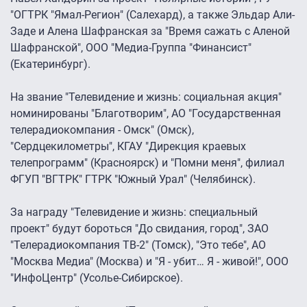
"ОГТРК "Ямал-Регион" (Салехард), а также Эльдар Али-
Заде и Алена Шафранская за "Время сажать с Аленой
Шафранской", ООО "Медиа-Группа "Финансист"
(Екатеринбург).
На звание "Телевидение и жизнь: социальная акция"
номинированы "Благотворим", АО "Государственная
телерадиокомпания - Омск" (Омск),
"Сердцекилометры", КГАУ "Дирекция краевых
телепрограмм" (Красноярск) и "Помни меня", филиал
ФГУП "ВГТРК" ГТРК "Южный Урал" (Челябинск).
За награду "Телевидение и жизнь: специальный
проект" будут бороться "До свидания, город", ЗАО
"Телерадиокомпания ТВ-2" (Томск), "Это тебе", АО
"Москва Медиа" (Москва) и "Я - убит… Я - живой!", ООО
"ИнфоЦентр" (Усолье-Сибирское).