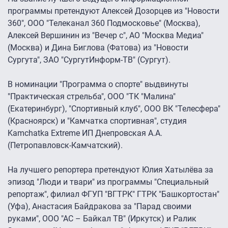
программы претендуют Алексей Дозорцев из "Новости
360", ООО "Телеканал 360 Подмосковье" (Москва),
Алексей Вершинин из "Вечер c", АО "Москва Медиа"
(Москва) и Дина Биглова (Фатова) из "Новости
Сургута", ЗАО "СургутИнформ-ТВ" (Сургут).
В номинации "Программа о спорте" выдвинуты
"Практическая стрельба", ООО "ТК "Малина"
(Екатеринбург), "Спортивный клуб", ООО ВК "Телесфера"
(Красноярск) и "Камчатка спортивная", студия
Kamchatka Extreme ИП Днепровская А.А.
(Петропавловск-Камчатский).
На лучшего репортера претендуют Юлия Хатылёва за
эпизод "Люди и твари" из программы "Специальный
репортаж", филиал ФГУП "ВГТРК" ГТРК "Башкортостан"
(Уфа), Анастасия Байдракова за "Парад своими
руками", ООО "АС – Байкал ТВ" (Иркутск) и Ралик