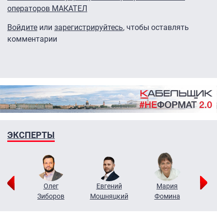
операторов МАКАТЕЛ
Войдите
или
зарегистрируйтесь
, чтобы оставлять
комментарии
ЭКСПЕРТЫ
рий
Олег
Евгений
Мария
н
Зиборов
Мошняцкий
Фомина