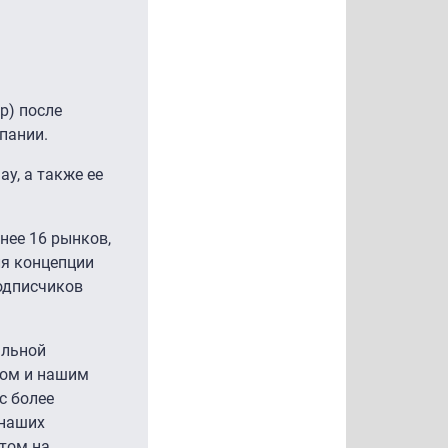
p) после
пании.
y, а также ее
енее 16 рынков,
ля концепции
подписчиков
альной
дом и нашим
с более
 наших
нтом на