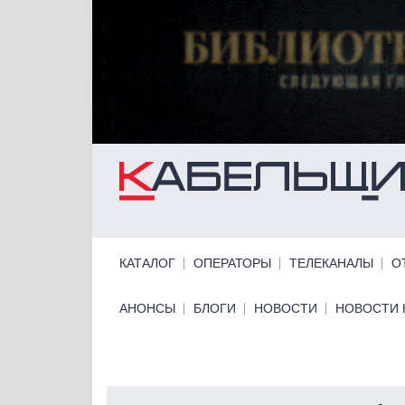
Перейти к основному содержанию
Primary links
КАТАЛОГ
ОПЕРАТОРЫ
ТЕЛЕКАНАЛЫ
О
Primary links bottom
АНОНСЫ
БЛОГИ
НОВОСТИ
НОВОСТИ 