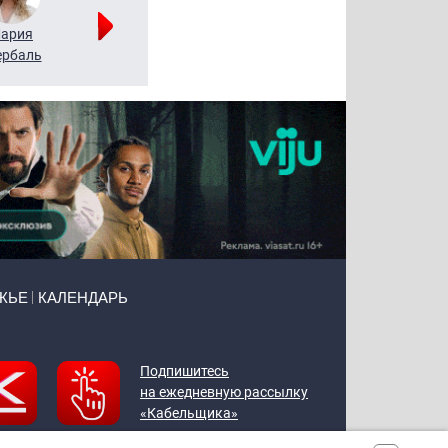
ария
Алексей
Татьяна
рбаль
Леонтьев
Воронова
ЖЬЕ
КАЛЕНДАРЬ
Подпишитесь
на ежедневную рассылку
«Кабельщика»