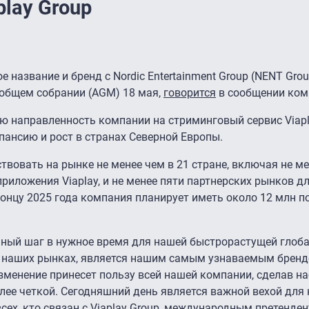
play Group
 название и бренд с Nordic Entertainment Group (NENT Grou
общем собрании (AGM) 18 мая,
говорится
в сообщении ком
ю направленность компании на стриминговый сервис Viapla
нсию и рост в странах Северной Европы.
ствовать на рынке не менее чем в 21 стране, включая не м
риложения Viaplay, и не менее пяти партнерских рынков д
 концу 2025 года компания планирует иметь около 12 млн 
льный шаг в нужное время для нашей быстрорастущей глоб
сех наших рынках, является нашим самым узнаваемым брен
менение принесет пользу всей нашей компании, сделав на
лее четкой. Сегодняшний день является важной вехой для
всех, кто связан с Viaplay Group, международным претенде