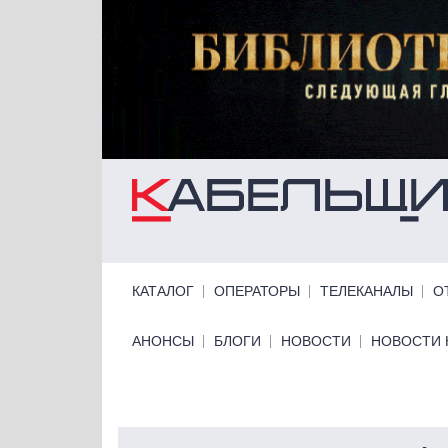
Перейти к основному содержанию
Primary links
КАТАЛОГ
ОПЕРАТОРЫ
ТЕЛЕКАНАЛЫ
О
Primary links bottom
АНОНСЫ
БЛОГИ
НОВОСТИ
НОВОСТИ 