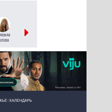
дежда
Мария
Алексей
рлова
Щербаль
Леонтьев
ЖЬЕ
КАЛЕНДАРЬ