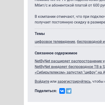
Мбит/с и абонентской платой от 600 ру
В компании отмечают, что при подключе
получает постоянную скидку в размере
Темы
цифровое телевидение
беспроводной и
Связанное содержимое
NetByNet расширяет распространение у
NetByNet внедряет беспроводное ТВ в 
«Сибирьтелеком» запустил "цифру" на 
Войдите
или
зарегистрируйтесь
, чтобы
Поделиться: