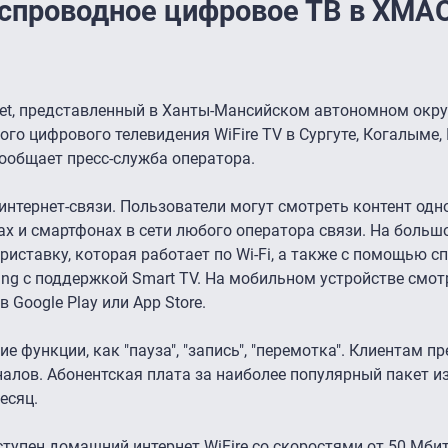
еспроводное цифровое ТВ в ХМА
et, представленный в Ханты-Мансийском автономном окру
ного цифрового телевидения WiFire TV в Сургуте, Когалыме,
сообщает пресс-служба оператора.
 интернет-связи. Пользователи могут смотреть контент од
тах и смартфонах в сети любого оператора связи. На больш
приставку, которая работает по Wi-Fi, а также с помощью с
ng с поддержкой Smart TV. На мобильном устройстве смотр
 Google Play или App Store.
 функции, как "пауза", "запись", "перемотка". Клиентам пр
аналов. Абонентская плата за наиболее популярный пакет из
есяц.
тупен домашний интернет WiFire со скоростями от 50 Мбит