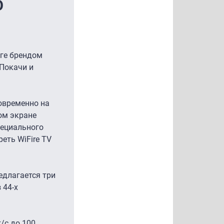
О
ге брендом
 Покачи и
новременно на
ом экране
пециального
еть WiFire TV
едлагается три
 44-х
/с до 100