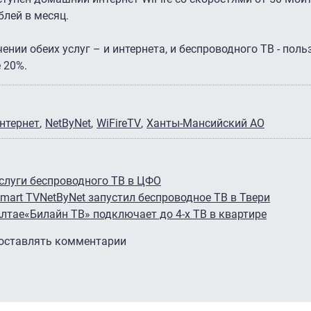
блей в месяц.
нии обеих услуг – и интернета, и беспроводного ТВ - поль
 20%.
нтернет
NetByNet
WiFireTV
Ханты-Мансийский АО
слуги беспроводного ТВ в ЦФО
Smart TV
NetByNet запустил беспроводное ТВ в Твери
Алтае
«Билайн ТВ» подключает до 4-х ТВ в квартире
 оставлять комментарии