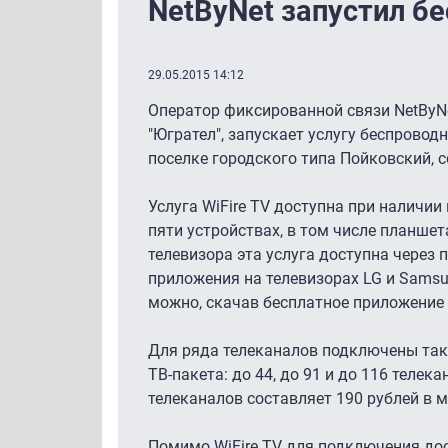
NetByNet запустил б
29.05.2015 14:12
Оператор фиксированной связи NetByN
"Югрател", запускает услугу беспровод
поселке городского типа Пойковский, 
Услуга WiFire TV доступна при наличии
пяти устройствах, в том числе планше
телевизора эта услуга доступна через 
приложения на телевизорах LG и Samsu
можно, скачав бесплатное приложение в
Для ряда телеканалов подключены такие
ТВ-пакета: до 44, до 91 и до 116 телек
телеканалов составляет 190 рублей в м
Помимо WiFire TV для подключения дос