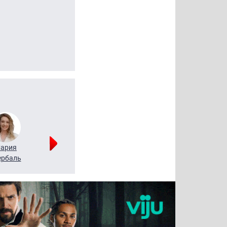
ария
Алексей
Татьяна
рбаль
Леонтьев
Воронова