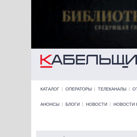
Перейти к основному содержанию
Primary links
КАТАЛОГ
ОПЕРАТОРЫ
ТЕЛЕКАНАЛЫ
О
Primary links bottom
АНОНСЫ
БЛОГИ
НОВОСТИ
НОВОСТИ 