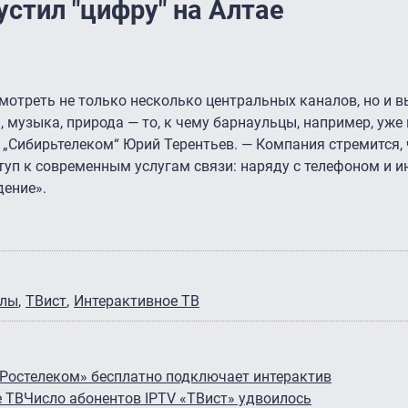
стил "цифру" на Алтае
смотреть не только несколько центральных каналов, но и 
 музыка, природа — то, к чему барнаульцы, например, уже
 „Сибирьтелеком“ Юрий Терентьев. — Компания стремится,
уп к современным услугам связи: наряду с телефоном и и
дение».
алы
ТВист
Интерактивное ТВ
Ростелеком» бесплатно подключает интерактив
 ТВ
Число абонентов IPTV «ТВист» удвоилось