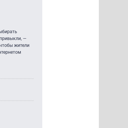
выбирать
 привыкли, —
 чтобы жители
нтернетом