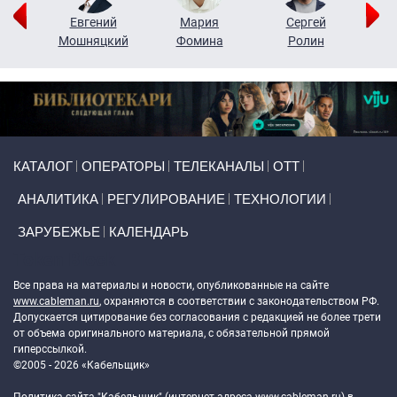
ор
Евгений
Мария
Сергей
Н
ко
Мошняцкий
Фомина
Ролин
Primary links
КАТАЛОГ
ОПЕРАТОРЫ
ТЕЛЕКАНАЛЫ
ОТТ
АНАЛИТИКА
РЕГУЛИРОВАНИЕ
ТЕХНОЛОГИИ
ЗАРУБЕЖЬЕ
КАЛЕНДАРЬ
Token Block
Все права на материалы и новости, опубликованные на сайте
www.cableman.ru
, охраняются в соответствии с законодательством РФ.
Допускается цитирование без согласования с редакцией не более трети
от объема оригинального материала, с обязательной прямой
гиперссылкой.
©2005 - 2026 «Кабельщик»