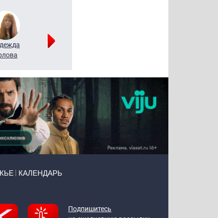
дежда
Мария
Алексей
рлова
Щербаль
Леонтьев
ЖЬЕ
КАЛЕНДАРЬ
Подпишитесь