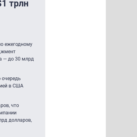
$1 трлн
сно ежегодному
еджмент
а — до 30 млрд
 очередь
гией в США
ров, что
омпании
лрд долларов,