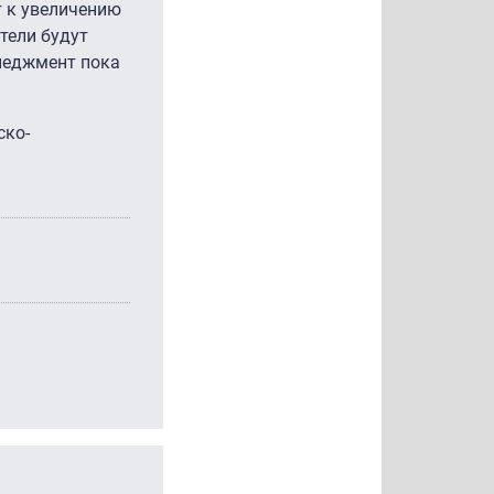
т к увеличению
тели будут
неджмент пока
ско-