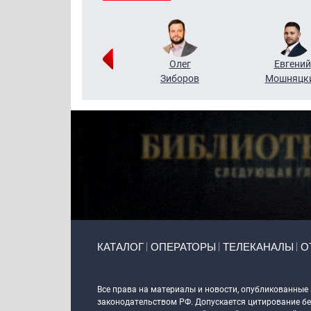
Григорий
Олег
Евгений
Кузин
Зиборов
Мошняцк
Primary links
КАТАЛОГ
ОПЕРАТОРЫ
ТЕЛЕКАНАЛЫ
О
Token Block
Все права на материалы и новости, опубликованные
законодательством РФ. Допускается цитирование без