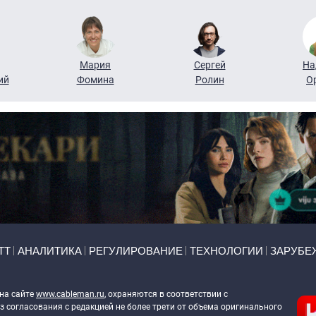
Мария
Сергей
На
ий
Фомина
Ролин
О
ТТ
АНАЛИТИКА
РЕГУЛИРОВАНИЕ
ТЕХНОЛОГИИ
ЗАРУБЕ
 на сайте
www.cableman.ru
, охраняются в соответствии с
 согласования с редакцией не более трети от объема оригинального