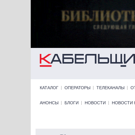
Перейти к основному содержанию
Primary links
КАТАЛОГ
ОПЕРАТОРЫ
ТЕЛЕКАНАЛЫ
О
Primary links bottom
АНОНСЫ
БЛОГИ
НОВОСТИ
НОВОСТИ 