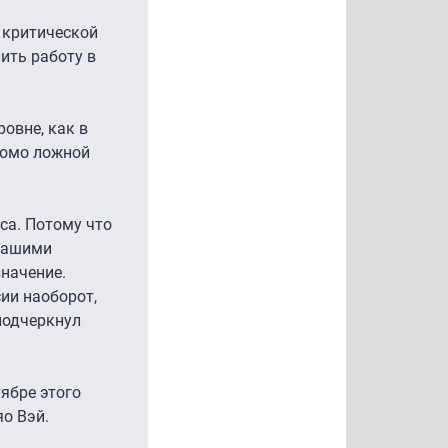
 критической
ить работу в
овне, как в
едомо ложной
са. Потому что
 нашими
значение.
сии наоборот,
подчеркнул
ябре этого
о Вэй.