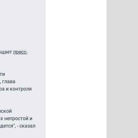
общает
пресс-
ти
, глава
ра и контроля
еской
ях непростой и
тся", - сказал