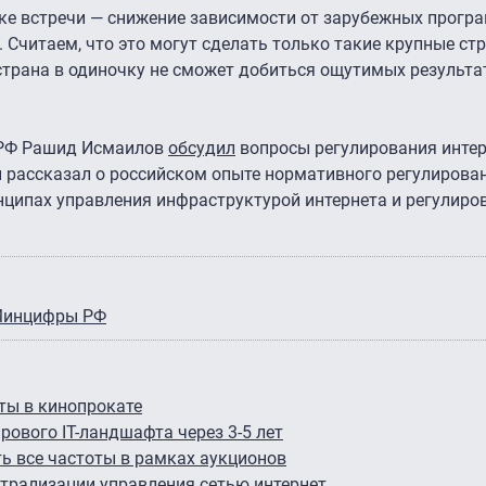
тке встречи — снижение зависимости от зарубежных прог
 Считаем, что это могут сделать только такие крупные ст
страна в одиночку не сможет добиться ощутимых результат
 РФ Рашид Исмаилов
обсудил
вопросы регулирования интер
 рассказал о российском опыте нормативного регулирован
нципах управления инфраструктурой интернета и регулиро
.
инцифры РФ
ты в кинопрокате
ового IT-ландшафта через 3-5 лет
 все частоты в рамках аукционов
трализации управления сетью интернет