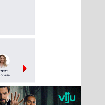
ария
Алексей
Татьяна
рбаль
Леонтьев
Воронова