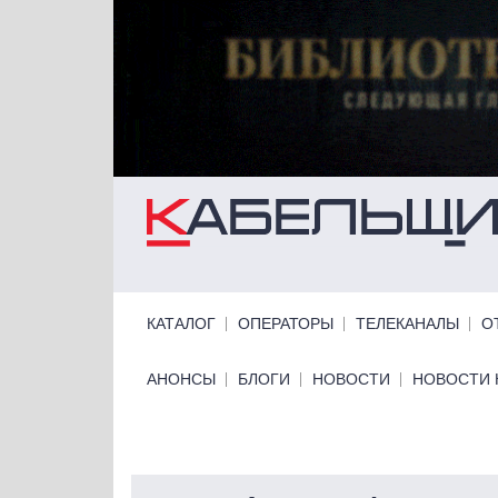
Перейти к основному содержанию
Primary links
КАТАЛОГ
ОПЕРАТОРЫ
ТЕЛЕКАНАЛЫ
О
Primary links bottom
АНОНСЫ
БЛОГИ
НОВОСТИ
НОВОСТИ 