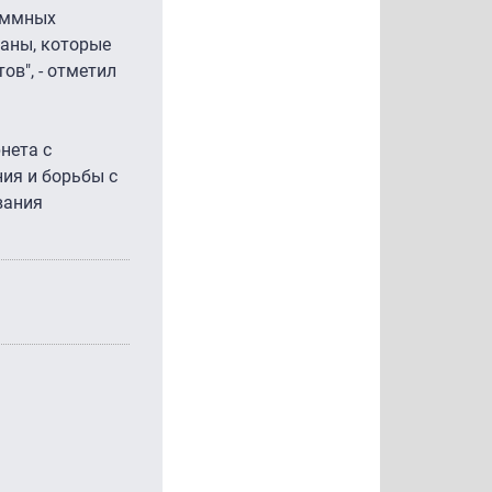
раммных
раны, которые
ов", - отметил
нета с
ия и борьбы с
вания