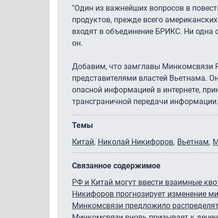
"Один из важнейших вопросов в повес
продуктов, прежде всего американских.
входят в объединение БРИКС. Ни одна 
он.
Добавим, что замглавы Минкомсвязи
представителями властей Вьетнама. Он
опасной информацией в интернете, при
трансграничной передачи информации
Темы
Китай
Николай Никифоров
Вьетнам
М
Связанное содержимое
РФ и Китай могут ввести взаимные кво
Никифоров прогнозирует изменение мир
Минкомсвязи предложило распределять
Минкомсвязи вновь призывает к децен