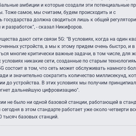
бальные амбиции и которые создали эти потенциальные п
 Тоже самое, мы считаем, будем происходить и с
 государства должна сводиться лишь к общей регулятори
и разработок", - сказал Никифоров.
щества дают сети связи 5G: "В условиях, когда на один к
ченных устройств, а мы к этому придем очень быстро, и в 
ться многие критически важные задачи, в том числе, для ж
 условиях никакие сети, созданные по старым технологиям
5G состоит в том, что сеть может обслуживать намного бо
ади и значительно сократить количество миллисекунд, ко
ции до устройства. В этих условиях мы получим принципиа
тегнет дальнейшую цифровизацию".
сии не было ни одной базовой станции, работающей в стан
 сегодня в этом стандарте работает уже около четверти в
0 тысяч базовых станций.