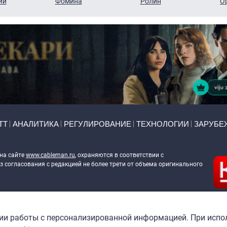
ий
Фомина
Ролин
О
ТТ
АНАЛИТИКА
РЕГУЛИРОВАНИЕ
ТЕХНОЛОГИИ
ЗАРУБЕ
 на сайте
www.cableman.ru
, охраняются в соответствии с
 согласования с редакцией не более трети от объема оригинального
ableman.ru
) в отношении обработки персональных данных
гии работы с персонализированной информацией. При испо