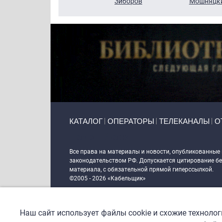
Кузин
Зиборов
Мошняцк
Primary links
КАТАЛОГ
ОПЕРАТОРЫ
ТЕЛЕКАНАЛЫ
О
Token Block
Все права на материалы и новости, опубликованные
законодательством РФ. Допускается цитирование без
материала, с обязательной прямой гиперссылкой.
©2005 - 2026 «Кабельщик»
Политика сайта "Кабельщик" (интернет-адреса
www.c
пользователей сети интернет
Наш сайт использует файлы cookie и схожие техноло
DrupalCoder — поддержка сайта c 2017 года