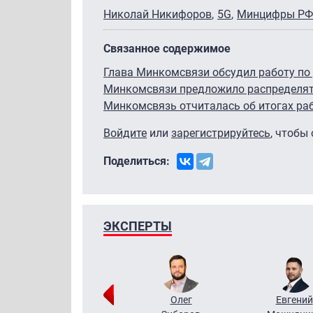
Николай Никифоров
5G
Минцифры РФ
Связанное содержимое
Глава Минкомсвязи обсудил работу по
Минкомсвязи предложило распределять
Минкомсвязь отчиталась об итогах раб
Войдите
или
зарегистрируйтесь
, чтобы
Поделиться:
ЭКСПЕРТЫ
Григорий
Олег
Евгений