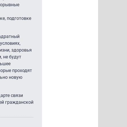
рорывные
ке, подготовке
вадратный
условиях,
изни, здоровья
, не будут
льшее
торые проходят
льно новую
дарте связи
сей гражданской