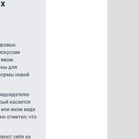
ых
ировых
искуссии
тивом.
аны для
тформы новой
председателю
рый касается
м или ином виде
но отметил, что
твуют себя на