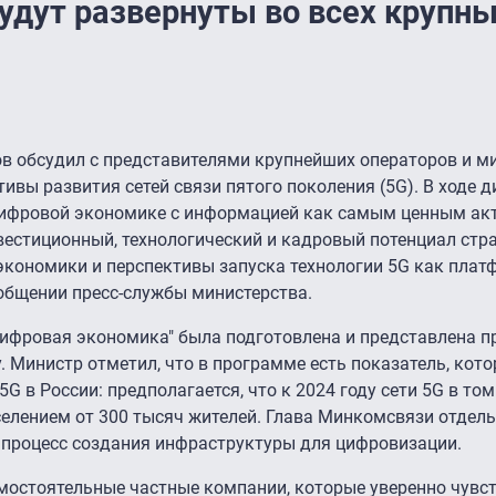
удут развернуты во всех крупн
в обсудил с представителями крупнейших операторов и м
ивы развития сетей связи пятого поколения (5G). В ходе д
цифровой экономике с информацией как самым ценным ак
вестиционный, технологический и кадровый потенциал стр
кономики и перспективы запуска технологии 5G как пла
общении пресс-службы министерства.
ифровая экономика" была подготовлена и представлена 
Министр отметил, что в программе есть показатель, кото
5G в России: предполагается, что к 2024 году сети 5G в то
селением от 300 тысяч жителей. Глава Минкомсвязи отдель
 процесс создания инфраструктуры для цифровизации.
амостоятельные частные компании, которые уверенно чувс