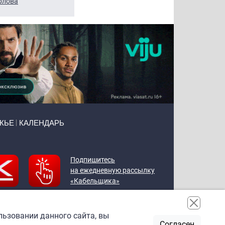
рлова
Щербаль
Леонтьев
ЖЬЕ
КАЛЕНДАРЬ
Подпишитесь
на ежедневную рассылку
«Кабельщика»
льзовании данного сайта, вы
Согласен