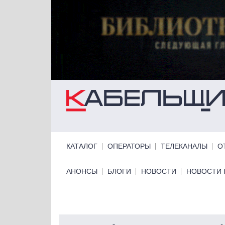
Перейти к основному содержанию
Primary links
КАТАЛОГ
ОПЕРАТОРЫ
ТЕЛЕКАНАЛЫ
О
Primary links bottom
АНОНСЫ
БЛОГИ
НОВОСТИ
НОВОСТИ 