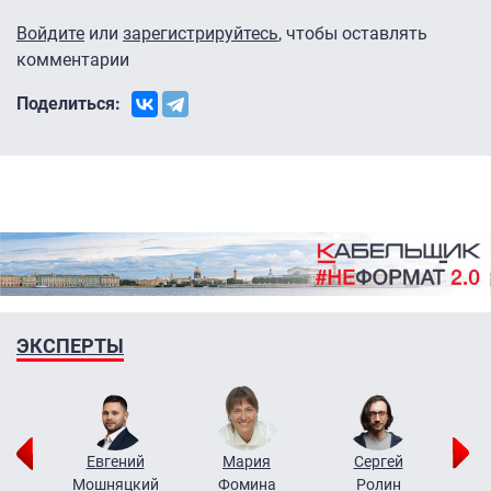
Войдите
или
зарегистрируйтесь
, чтобы оставлять
комментарии
Поделиться:
ЭКСПЕРТЫ
ор
Евгений
Мария
Сергей
Н
ко
Мошняцкий
Фомина
Ролин