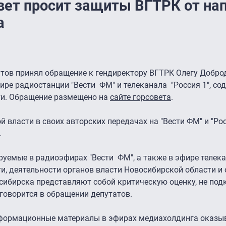
вет просит защиты ВГТРК от на
а
тов принял обращение к гендиректору ВГТРК Олегу Доброд
ире радиостанции "Вести ФМ" и телеканала "Россия 1", с
ти. Обращение размещено на
сайте горсовета
.
й власти в своих авторских передачах на "Вести ФМ" и "Рос
.
уемые в радиоэфирах "Вести ФМ", а также в эфире телек
ти, деятельности органов власти Новосибирской области и
сибирска представляют собой критическую оценку, не по
 говорится в обращении депутатов.
нформационные материалы в эфирах медиахолдинга оказ