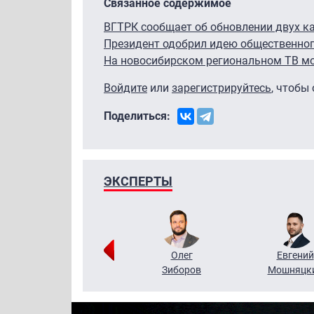
Связанное содержимое
ВГТРК сообщает об обновлении двух к
Президент одобрил идею общественног
На новосибирском региональном ТВ м
Войдите
или
зарегистрируйтесь
, чтобы
Поделиться:
ЭКСПЕРТЫ
Григорий
Олег
Евгений
Кузин
Зиборов
Мошняцк