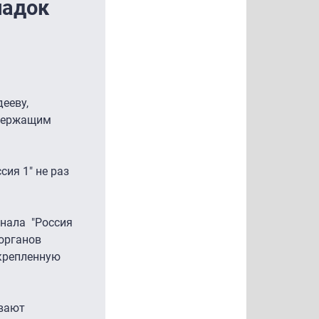
падок
ееву,
одержащим
сия 1" не раз
анала "Россия
 органов
дкрепленную
ывают