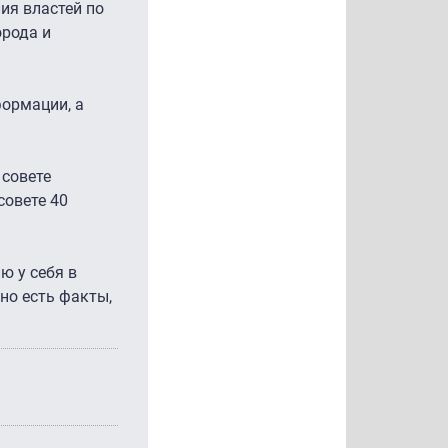
ия властей по
орода и
ормации, а
 совете
совете 40
ю у себя в
но есть факты,
.