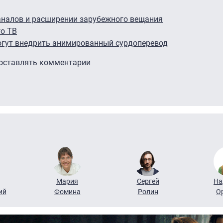
аналов и расширении зарубежного вещания
о ТВ
огут внедрить анимированный сурдоперевод
 оставлять комментарии
Мария
Сергей
На
ий
Фомина
Ролин
О