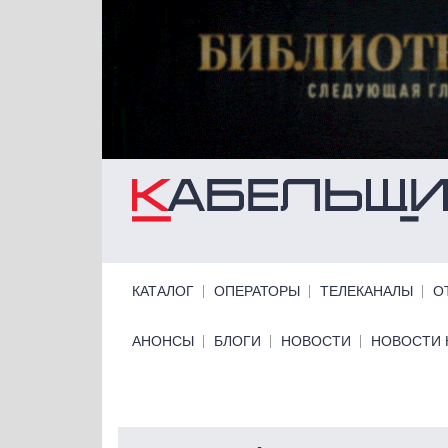
Перейти к основному содержанию
Primary links
КАТАЛОГ
ОПЕРАТОРЫ
ТЕЛЕКАНАЛЫ
О
Primary links bottom
АНОНСЫ
БЛОГИ
НОВОСТИ
НОВОСТИ 