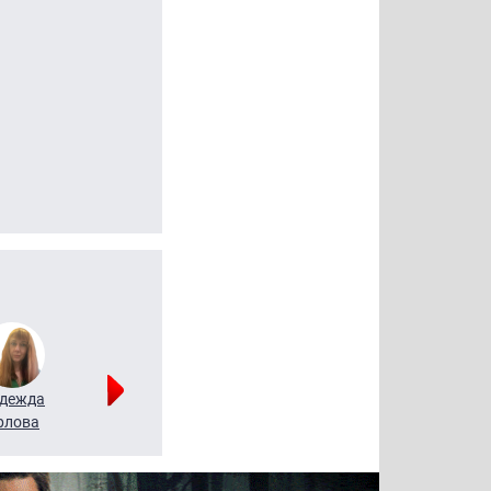
дежда
Мария
Алексей
рлова
Щербаль
Леонтьев