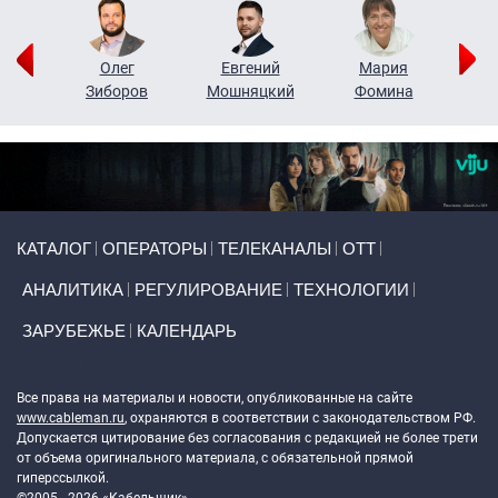
рий
Олег
Евгений
Мария
н
Зиборов
Мошняцкий
Фомина
Primary links
КАТАЛОГ
ОПЕРАТОРЫ
ТЕЛЕКАНАЛЫ
ОТТ
АНАЛИТИКА
РЕГУЛИРОВАНИЕ
ТЕХНОЛОГИИ
ЗАРУБЕЖЬЕ
КАЛЕНДАРЬ
Token Block
Все права на материалы и новости, опубликованные на сайте
www.cableman.ru
, охраняются в соответствии с законодательством РФ.
Допускается цитирование без согласования с редакцией не более трети
от объема оригинального материала, с обязательной прямой
гиперссылкой.