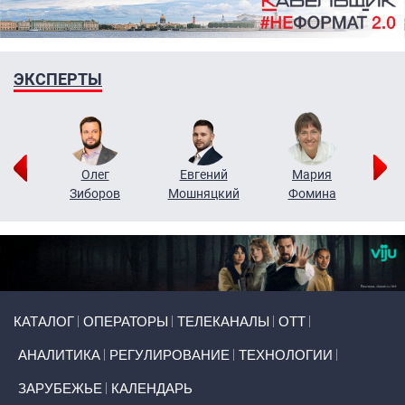
ЭКСПЕРТЫ
рий
Олег
Евгений
Мария
н
Зиборов
Мошняцкий
Фомина
Primary links
КАТАЛОГ
ОПЕРАТОРЫ
ТЕЛЕКАНАЛЫ
ОТТ
АНАЛИТИКА
РЕГУЛИРОВАНИЕ
ТЕХНОЛОГИИ
ЗАРУБЕЖЬЕ
КАЛЕНДАРЬ