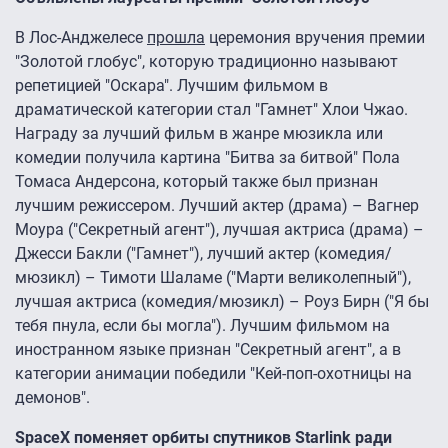
В Лос-Анджелесе
прошла
церемония вручения премии
"Золотой глобус", которую традиционно называют
репетицией "Оскара". Лучшим фильмом в
драматической категории стал "Гамнет" Хлои Чжао.
Награду за лучший фильм в жанре мюзикла или
комедии получила картина "Битва за битвой" Пола
Томаса Андерсона, который также был признан
лучшим режиссером. Лучший актер (драма) – Вагнер
Моура ("Секретный агент"), лучшая актриса (драма) –
Джесси Бакли ("Гамнет"), лучший актер (комедия/
мюзикл) – Тимоти Шаламе ("Марти великолепный"),
лучшая актриса (комедия/мюзикл) – Роуз Бирн ("Я бы
тебя пнула, если бы могла"). Лучшим фильмом на
иностранном языке признан "Секретный агент", а в
категории анимации победили "Кей-поп-охотницы на
демонов".
SpaceX поменяет орбиты спутников Starlink ради