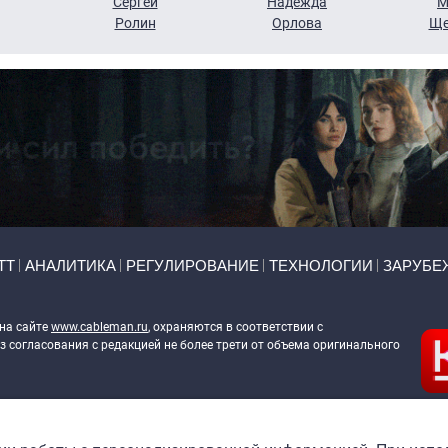
Сергей
Надежда
М
Ролин
Орлова
Ще
ТТ
АНАЛИТИКА
РЕГУЛИРОВАНИЕ
ТЕХНОЛОГИИ
ЗАРУБЕ
 на сайте
www.cableman.ru
, охраняются в соответствии с
 согласования с редакцией не более трети от объема оригинального
ableman.ru
) в отношении обработки персональных данных