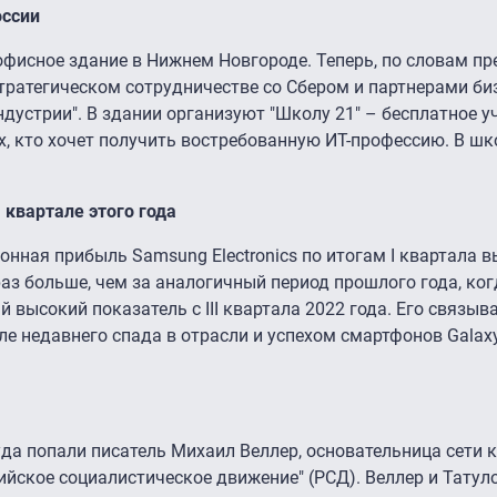
оссии
фисное здание в Нижнем Новгороде. Теперь, по словам пр
стратегическом сотрудничестве со Сбером и партнерами би
дустрии". В здании организуют "Школу 21" – бесплатное у
х, кто хочет получить востребованную ИТ-профессию. В шк
I квартале этого года
ионная прибыль Samsung Electronics по итогам I квартала в
раз больше, чем за аналогичный период прошлого года, ко
 высокий показатель с III квартала 2022 года. Его связыв
ле недавнего спада в отрасли и успехом смартфонов Galax
уда попали писатель Михаил Веллер, основательница сети 
ийское социалистическое движение" (РСД). Веллер и Татул