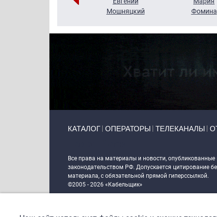
Виктор
Евгений
Мария
Бритько
Мошняцкий
Фомина
Primary links
КАТАЛОГ
ОПЕРАТОРЫ
ТЕЛЕКАНАЛЫ
О
Token Block
Все права на материалы и новости, опубликованные
законодательством РФ. Допускается цитирование без
материала, с обязательной прямой гиперссылкой.
©2005 - 2026 «Кабельщик»
Политика сайта "Кабельщик" (интернет-адреса
www.c
пользователей сети интернет