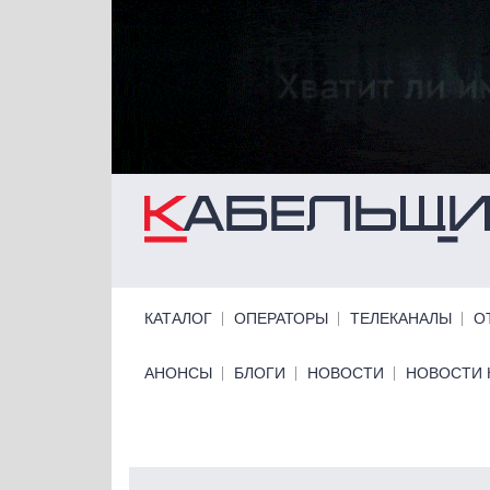
Перейти к основному содержанию
Primary links
КАТАЛОГ
ОПЕРАТОРЫ
ТЕЛЕКАНАЛЫ
О
Primary links bottom
АНОНСЫ
БЛОГИ
НОВОСТИ
НОВОСТИ 