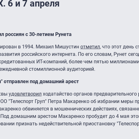
6 и 7 апреля
л россиян с 30-летием Рунета
рирован в 1994. Михаил Мишустин
отметил
, что этот день
азвития российского интернета. По его словам, Рунет сего
кредитованных ИТ-компаний, более чем пятью миллионам
 ежедневной стомиллионной аудиторией.
п" отправлен под домашний арест
сквы
удовлетворил
ходатайство органов предварительного
ОО "Телеспорт Груп" Петра Макаренко об избрании меры п
акаренко обвиняется в мошеннических действиях, связанн
 Под домашним арестом Макаренко пробудет до 4 мая этог
вании признать недействительной приостановку "Телеспорт