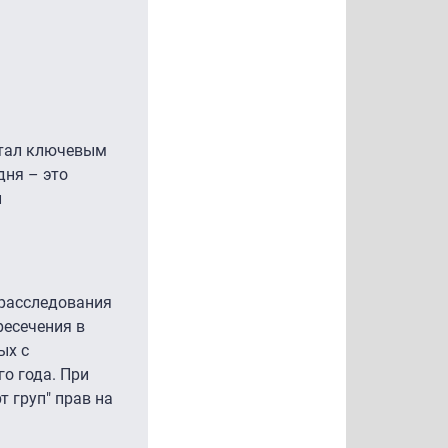
 стал ключевым
дня – это
и
 расследования
ресечения в
ых с
о года. При
 груп" прав на