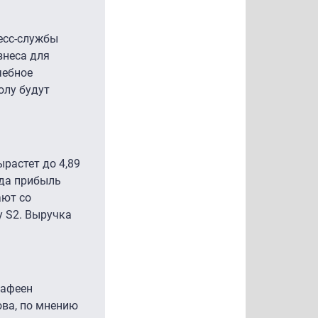
есс-службы
знеса для
чебное
олу будут
ырастет до 4,89
гда прибыль
ают со
y S2. Выручка
кафеен
ова, по мнению