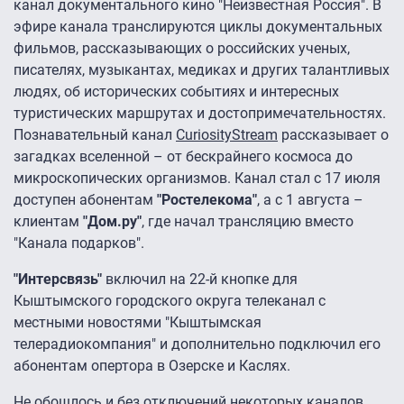
канал документального кино "Неизвестная Россия". В
эфире канала транслируются циклы документальных
фильмов, рассказывающих о российских ученых,
писателях, музыкантах, медиках и других талантливых
людях, об исторических событиях и интересных
туристических маршрутах и достопримечательностях.
Познавательный канал
CuriosityStream
рассказывает о
загадках вселенной – от бескрайнего космоса до
микроскопических организмов. Канал стал с 17 июля
доступен абонентам
"Ростелекома"
, а с 1 августа –
клиентам
"Дом.ру"
, где начал трансляцию вместо
"Канала подарков".
"Интерсвязь"
включил на 22-й кнопке для
Кыштымского городского округа телеканал с
местными новостями "Кыштымская
телерадиокомпания" и дополнительно подключил его
абонентам опертора в Озерске и Каслях.
Не обошлось и без отключений некоторых каналов.