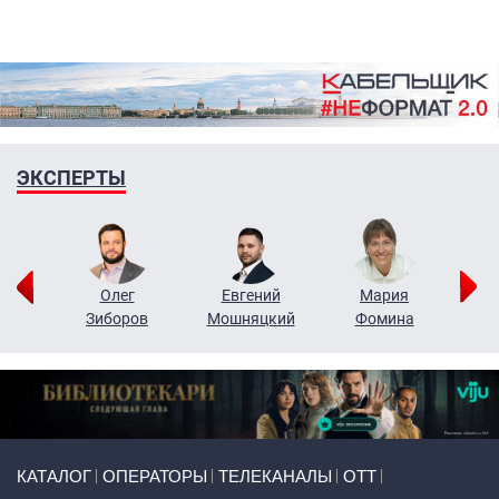
ЭКСПЕРТЫ
рий
Олег
Евгений
Мария
н
Зиборов
Мошняцкий
Фомина
Primary links
КАТАЛОГ
ОПЕРАТОРЫ
ТЕЛЕКАНАЛЫ
ОТТ