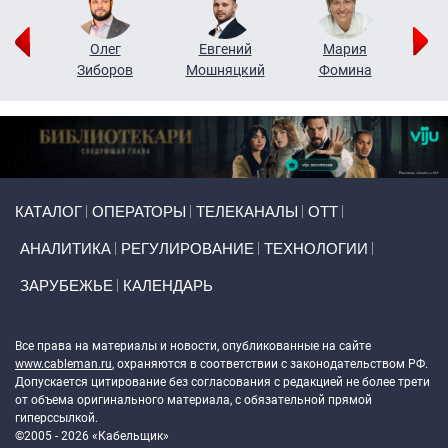
рий
Олег
Евгений
Мария
н
Зиборов
Мошняцкий
Фомина
Primary links
КАТАЛОГ
ОПЕРАТОРЫ
ТЕЛЕКАНАЛЫ
ОТТ
АНАЛИТИКА
РЕГУЛИРОВАНИЕ
ТЕХНОЛОГИИ
ЗАРУБЕЖЬЕ
КАЛЕНДАРЬ
Token Block
Все права на материалы и новости, опубликованные на сайте
www.cableman.ru
, охраняются в соответствии с законодательством РФ.
Допускается цитирование без согласования с редакцией не более трети
от объема оригинального материала, с обязательной прямой
гиперссылкой.
©2005 - 2026 «Кабельщик»