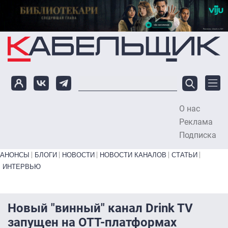
Перейти к основному содержанию
О нас
To
Реклама
Подписка
Primary links bottom
АНОНСЫ
БЛОГИ
НОВОСТИ
НОВОСТИ КАНАЛОВ
СТАТЬИ
ИНТЕРВЬЮ
Новый "винный" канал Drink TV
запущен на OTT-платформах