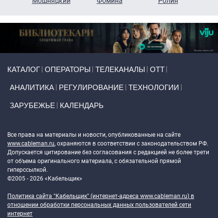
ко
Мошняцкий
Фомина
Ролин
Primary links
КАТАЛОГ
ОПЕРАТОРЫ
ТЕЛЕКАНАЛЫ
ОТТ
АНАЛИТИКА
РЕГУЛИРОВАНИЕ
ТЕХНОЛОГИИ
ЗАРУБЕЖЬЕ
КАЛЕНДАРЬ
Token Block
Все права на материалы и новости, опубликованные на сайте
www.cableman.ru
, охраняются в соответствии с законодательством РФ.
Допускается цитирование без согласования с редакцией не более трети
от объема оригинального материала, с обязательной прямой
гиперссылкой.
©2005 - 2026 «Кабельщик»
Политика сайта "Кабельщик" (интернет-адреса
www.cableman.ru
) в
отношении обработки персональных данных пользователей сети
интернет